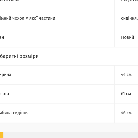
імний чохол м'якої частини
сидіння
ан
Новий
абаритні розміри
ирина
44 см
сота
61 см
ибина сидіння
46 см