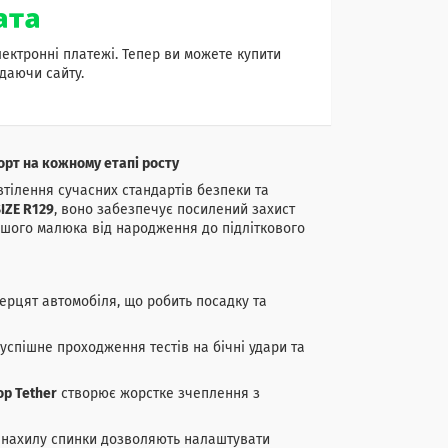
лектронні платежі. Тепер ви можете купити
даючи сайту.
орт на кожному етапі росту
втілення сучасних стандартів безпеки та
SIZE R129
, воно забезпечує посилений захист
ашого малюка від народження до підліткового
ерцят автомобіля, що робить посадку та
 успішне проходження тестів на бічні удари та
op Tether
створює жорстке зчеплення з
ь нахилу спинки дозволяють налаштувати