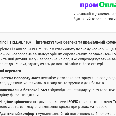
У компанії підключені е
будь-який товар не поки
mino i-FREE ME 1187 — інтелектуальна безпека та преміальний комф
рісло El Camino i-FREE ME 1187 у класичному чорному кольорі — це 
номіки. Розроблене за найсуворішим європейським регламентом
i-
и та шиї дитини. Це універсальне крісло, яке супроводжуватиме в
(зріст до 150 см), адаптуючись до кожної зміни в його статурі.
ні переваги
Система повороту 360°:
механізм дозволяє розгорнути крісло до дв
садку дитини максимально швидкою та зручною для батьків.
Максимальна безпека i-SIZE:
відповідність стандарту R129 гарантує
дійну фіксацію дитини.
Надійне кріплення:
поєднання системи
ISOFIX
та якірного ременя
T
зовом авто, мінімізуючи зміщення крісла при різких маневрах.
Адаптивний комфорт:
мультипозиційний підголівник та 5 положен