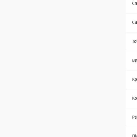
Сп
Си
То
Ви
Кр
Ко
Ре
Пі