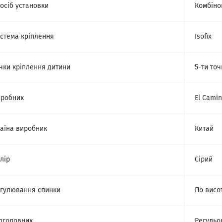
осіб установки
Комбіно
стема кріплення
Isofix
чки кріплення дитини
5-ти точ
робник
El Cami
аїна виробник
Китай
лір
Сірий
гулювання спинки
По висо
дголовник
Регульо