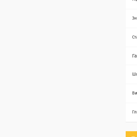
Зн
Ст
Г
Ш
Ви
Гл