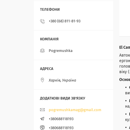
+380 (68) 811-81-93
El Ca
Pogremushka
Авток
ерго
голов
віку 
Основ
Харків, Україна
ви
на
pogremushkamag@gmail.com
+380688118193
ку
+380688118193