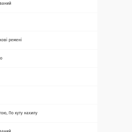
ваний
кові ремені
no
тою, По куту нахилу
ваний