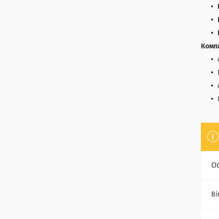
Комп
О
Ві