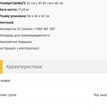
Розміри (ШхВхГ):
44 см х 61-83 см х 46 см
Вага нетто:
11,26 кг
Розмір упаковки:
56 х 46 х 62 см
лектація
Автокрісло El Camino i-FREE ME 1187
Вкладиш для новонародженого
Анатомічна подушка
Інструкція з експлуатації
Характеристики
сновні
кова група
Від нар