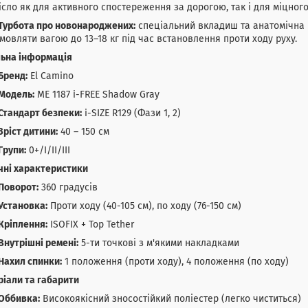
ісло як для активного спостереження за дорогою, так і для міцного
Турбота про новонароджених:
спеціальний вкладиш та анатомічна
мовляти вагою до 13–18 кг під час встановлення проти ходу руху.
льна інформація
Бренд:
El Camino
Модель:
ME 1187 i-FREE Shadow Gray
Стандарт безпеки:
i-SIZE R129 (Фази 1, 2)
Зріст дитини:
40 – 150 см
Групи:
0+/I/II/III
чні характеристики
Поворот:
360 градусів
Установка:
Проти ходу (40-105 см), по ходу (76-150 см)
Кріплення:
ISOFIX + Top Tether
Внутрішні ремені:
5-ти точкові з м'якими накладками
Нахил спинки:
1 положення (проти ходу), 4 положення (по ходу)
іали та габарити
Оббивка:
Високоякісний зносостійкий поліестер (легко чиститься)