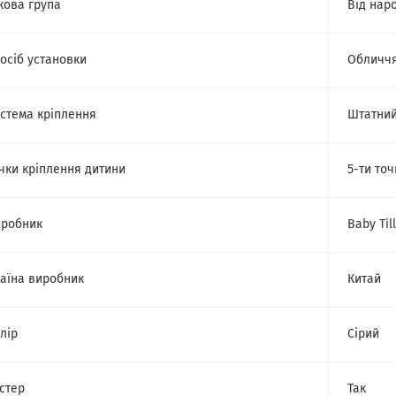
кова група
Від нар
осіб установки
Обличч
стема кріплення
Штатний
чки кріплення дитини
5-ти точ
робник
Baby Til
аїна виробник
Китай
лір
Сірий
стер
Так