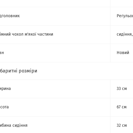
дголовник
Регульо
імний чохол м'якої частини
сидіння
ан
Новий
абаритні розміри
ирина
33 см
сота
67 см
ибина сидіння
32 см