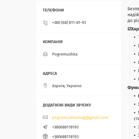
Безпе
надій
до рі
+380 (68) 811-81-93
☑️Хар
Pogremushka
Харків, Україна
Функц
pogremushkamag@gmail.com
ст
+380688118193
+380688118193