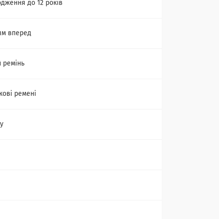
одження до 12 років
ям вперед
 ремінь
кові ремені
ly