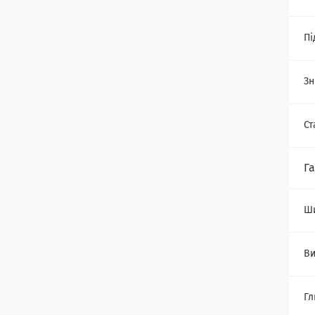
Пі
Зн
Ст
Г
Ш
Ви
Гл