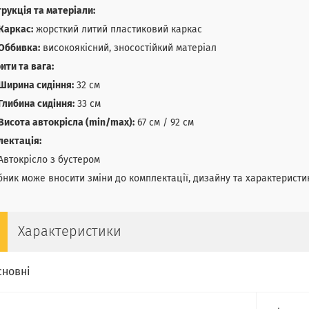
рукція та матеріали:
Каркас:
жорсткий литий пластиковий каркас
Оббивка:
високоякісний, зносостійкий матеріал
ити та вага:
Ширина сидіння:
32 см
Глибина сидіння:
33 см
Висота автокрісла (min/max):
67 см / 92 см
лектація:
Автокрісло з бустером
ник може вносити зміни до комплектації, дизайну та характеристик
Характеристики
сновні