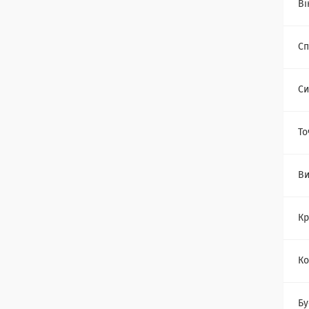
Ві
Сп
Си
То
Ви
Кр
Ко
Бу