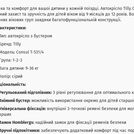
ка та комфорт для вашої дитини у кожній поїздці. Автокрісло Tilly
ний захист та зручність для дітей віком від 9 місяців до 12 років. 
зних вікових груп завдяки багатофункціональній конструкції.
актеристики:
Тип: автокрісло з бустером
Бренд: Tilly
Модель: Consul T-531/4
Група: 1-2-3
Вага дитини: 9-36 кг
Колір: сірий
іональність:
Регульований підголівник:
3 рівні регулювання для оптимального 
Знімний бустер:
можливість використання окремо для дітей старшої
Універсальна фіксація:
внутрішні 3-точкові ремені безпеки для мо
арших
Замок Homblergs:
надійний замок для фіксації ременів безпеки
Зручні підлокітники:
забезпечують додатковий комфорт під час п