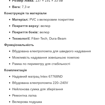
Розмір ліжка:
137 × 191 × 33 см
Вага:
7,3 кг
Конструкція та матеріали
Матеріал:
PVC з велюровим покриттям
Покриття верху:
велюр
Покриття боків:
велюр
Технології:
Fiber-Tech, Dura-Beam
Функціональність
Вбудована електропомпа для швидкого надування
Можливість надування зовнішньою помпою
Рамка по периметру для стабільності
Комплектація
Надувний матрац Intex 67768ND
Вбудована електропомпа 220–240V
Нейлонова сумка для зберігання
Ремонтна латка
Велюрова подушка