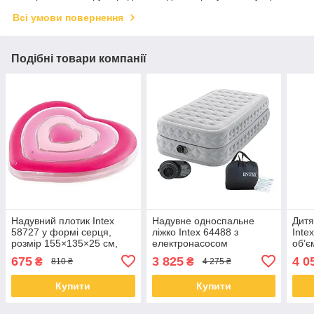
Всі умови повернення
Подібні товари компанії
Надувний плотик Intex
Надувне односпальне
Дитя
58727 у формі серця,
ліжко Intex 64488 з
Inte
розмір 155×135×25 см,
електронасосом
об’є
міцний ПВХ,
(191x99x51 см)
277×
675
3 825
4 0
₴
₴
810 ₴
4 275 ₴
навантаження до 100 кг
наві
Купити
Купити