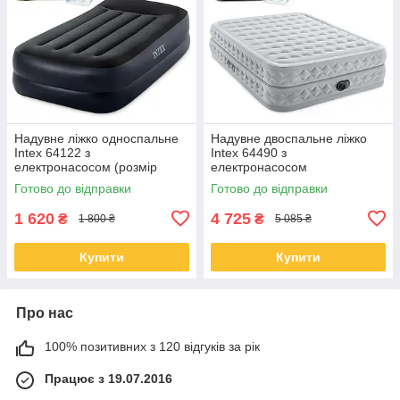
Надувне ліжко односпальне
Надувне двоспальне ліжко
Intex 64122 з
Intex 64490 з
електронасосом (розмір
електронасосом
191x91x42 см)
(203×152×51 см)
Готово до відправки
Готово до відправки
1 620
4 725
₴
₴
1 800 ₴
5 085 ₴
Купити
Купити
Про нас
100% позитивних з 120 відгуків за рік
Працює з 19.07.2016