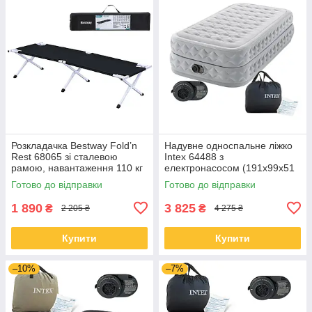
Розкладачка Bestway Fold’n
Надувне односпальне ліжко
Rest 68065 зі сталевою
Intex 64488 з
рамою, навантаження 110 кг
електронасосом (191x99x51
см)
Готово до відправки
Готово до відправки
1 890
3 825
₴
₴
2 205 ₴
4 275 ₴
Купити
Купити
–10%
–7%