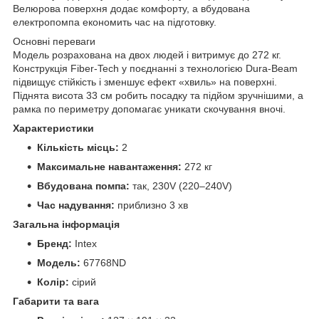
Велюрова поверхня додає комфорту, а вбудована
електропомпа економить час на підготовку.
Основні переваги
Модель розрахована на двох людей і витримує до 272 кг.
Конструкція Fiber-Tech у поєднанні з технологією Dura-Beam
підвищує стійкість і зменшує ефект «хвиль» на поверхні.
Піднята висота 33 см робить посадку та підйом зручнішими, а
рамка по периметру допомагає уникати скочування вночі.
Характеристики
Кількість місць:
2
Максимальне навантаження:
272 кг
Вбудована помпа:
так, 230V (220–240V)
Час надування:
приблизно 3 хв
Загальна інформація
Бренд:
Intex
Модель:
67768ND
Колір:
сірий
Габарити та вага