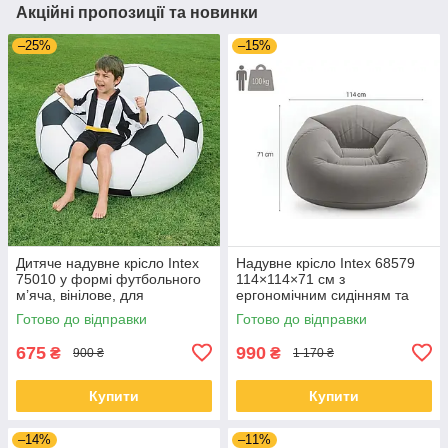
Акційні пропозиції та новинки
–25%
–15%
Дитяче надувне крісло Intex
Надувне крісло Intex 68579
75010 у формі футбольного
114×114×71 см з
м’яча, вінілове, для
ергономічним сидінням та
відпочинку та ігор
м’яким покриттям
Готово до відправки
Готово до відправки
675
990
₴
₴
900 ₴
1 170 ₴
Купити
Купити
–14%
–11%