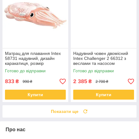
Матрац для плавання Intex
Надувний човен двомісний
58731 надувний, дизайн
Intex Challenger 2 66312 з
каракатиця, розмір
веслами та насосом
191×117×30 см,
(236×114×41 см)
Готово до відправки
Готово до відправки
навантаження до 100 кг
833
2 385
₴
₴
990 ₴
2 700 ₴
Купити
Купити
Показати ще
Про нас