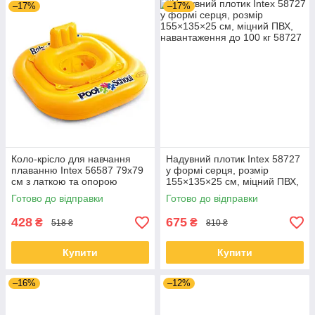
–17%
–17%
Коло-крісло для навчання
Надувний плотик Intex 58727
плаванню Intex 56587 79x79
у формі серця, розмір
см з латкою та опорою
155×135×25 см, міцний ПВХ,
навантаження до 100 кг
Готово до відправки
Готово до відправки
428
675
₴
₴
518 ₴
810 ₴
Купити
Купити
–16%
–12%