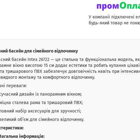
У компанії підключені е
будь-який товар не поки
ний басейн для сімейного відпочинку
сний басейн Intex 26722 — це стильна та функціональна модель, яка
амне вікно висотою 15 см додає естетики та робить купання цікаві
 та тришарового ПВХ забезпечує довговічність навіть при інтенсив
видкого монтажу та комфортного відпочинку.
ні переваги:
сучасний дизайн із панорамним вікном;
міцна сталева рама та тришаровий ПВХ;
повний набір аксесуарів для зручності;
великий об’єм для сімейного відпочинку.
ктеристики:
Загальна інформація: