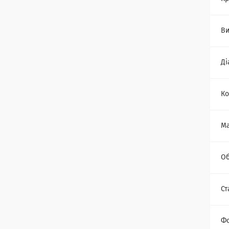
Ви
Ді
Ко
Ма
Об
Ст
Ф