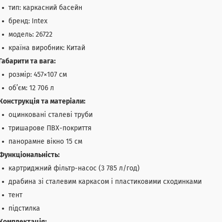
тип: каркасний басейн
бренд: Intex
модель: 26722
країна виробник: Китай
Габарити та вага:
розмір: 457×107 см
об’єм: 12 706 л
Конструкція та матеріали:
оцинковані сталеві труби
тришарове ПВХ-покриття
панорамне вікно 15 см
Функціональність:
картриджний фільтр-насос (3 785 л/год)
драбина зі сталевим каркасом і пластиковими сходинками
тент
підстилка