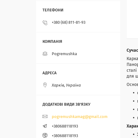
+380 (68) 811-81-93
Сучас
Pogremushka
Карка
Панор
сталі
для ш
Основ
Харків, Україна
pogremushkamag@gmail.com
Хара
+380688118193
+380688118193