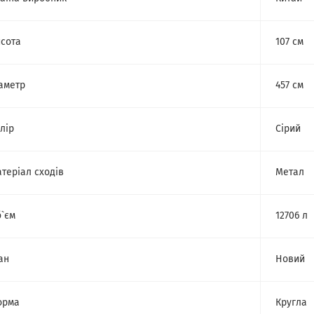
сота
107 см
аметр
457 см
лір
Сірий
теріал сходів
Метал
`єм
12706 л
ан
Новий
орма
Кругла