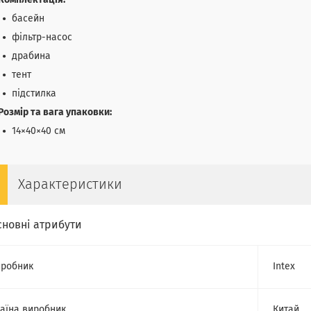
Комплектація:
басейн
фільтр-насос
драбина
тент
підстилка
Розмір та вага упаковки:
14×40×40 см
Характеристики
сновні атрибути
робник
Intex
аїна виробник
Китай