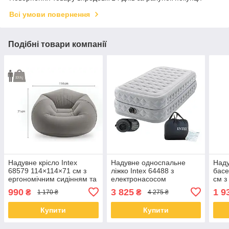
Всі умови повернення
Подібні товари компанії
Надувне крісло Intex
Надувне односпальне
Наду
68579 114×114×71 см з
ліжко Intex 64488 з
басе
ергономічним сидінням та
електронасосом
см з
м’яким покриттям
(191x99x51 см)
акс
990
3 825
1 9
₴
₴
1 170 ₴
4 275 ₴
Купити
Купити