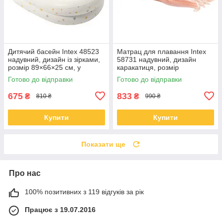
Дитячий басейн Intex 48523
Матрац для плавання Intex
надувний, дизайн із зірками,
58731 надувний, дизайн
розмір 89×66×25 см, у
каракатиця, розмір
комплекті насос і
191×117×30 см,
Готово до відправки
Готово до відправки
ремкомплект
навантаження до 100 кг
675
833
₴
₴
810 ₴
990 ₴
Купити
Купити
Показати ще
Про нас
100% позитивних з 119 відгуків за рік
Працює з 19.07.2016