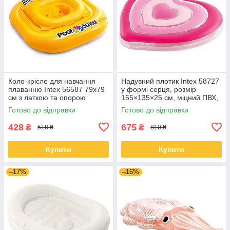
Коло-крісло для навчання
Надувний плотик Intex 58727
плаванню Intex 56587 79x79
у формі серця, розмір
см з латкою та опорою
155×135×25 см, міцний ПВХ,
навантаження до 100 кг
Готово до відправки
Готово до відправки
428
675
₴
₴
518 ₴
810 ₴
Купити
Купити
–17%
–16%