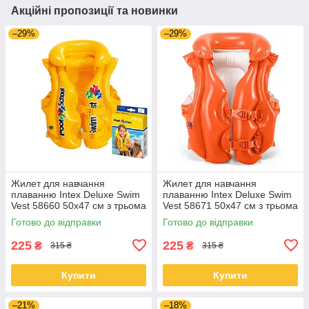
Акційні пропозиції та новинки
–29%
–29%
Жилет для навчання
Жилет для навчання
плаванню Intex Deluxe Swim
плаванню Intex Deluxe Swim
Vest 58660 50x47 см з трьома
Vest 58671 50x47 см з трьома
камерами та застібками
камерами та застібками
Готово до відправки
Готово до відправки
225
225
₴
₴
315 ₴
315 ₴
Купити
Купити
–21%
–18%