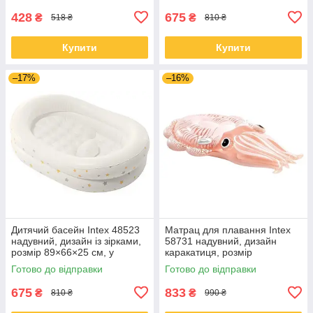
428
675
₴
₴
518 ₴
810 ₴
Купити
Купити
–17%
–16%
Дитячий басейн Intex 48523
Матрац для плавання Intex
надувний, дизайн із зірками,
58731 надувний, дизайн
розмір 89×66×25 см, у
каракатиця, розмір
комплекті насос і
191×117×30 см,
Готово до відправки
Готово до відправки
ремкомплект
навантаження до 100 кг
675
833
₴
₴
810 ₴
990 ₴