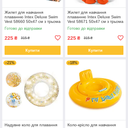
Жилет для навчання
Жилет для навчання
плаванню Intex Deluxe Swim
плаванню Intex Deluxe Swim
Vest 58660 50x47 см з трьома
Vest 58671 50x47 см з трьома
камерами та застібками
камерами та застібками
Готово до відправки
Готово до відправки
225
225
₴
₴
315 ₴
315 ₴
Купити
Купити
–21%
–18%
Надувне коло для плавання
Коло-крісло для навчання