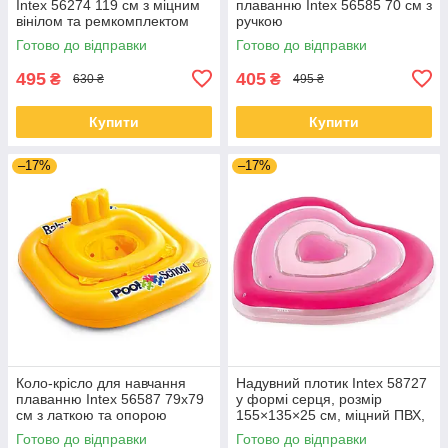
Intex 56274 119 см з міцним
плаванню Intex 56585 70 см з
вінілом та ремкомплектом
ручкою
Готово до відправки
Готово до відправки
495
405
₴
₴
630 ₴
495 ₴
Купити
Купити
–17%
–17%
Коло-крісло для навчання
Надувний плотик Intex 58727
плаванню Intex 56587 79x79
у формі серця, розмір
см з латкою та опорою
155×135×25 см, міцний ПВХ,
навантаження до 100 кг
Готово до відправки
Готово до відправки