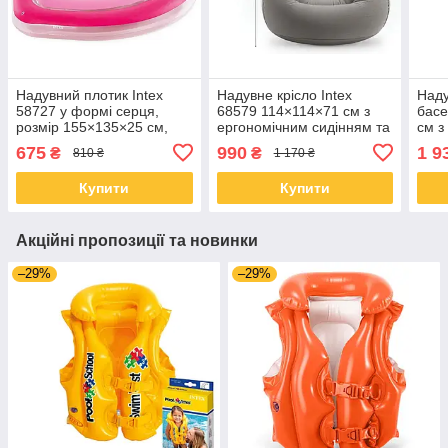
Надувний плотик Intex
Надувне крісло Intex
Наду
58727 у формі серця,
68579 114×114×71 см з
басе
розмір 155×135×25 см,
ергономічним сидінням та
см з
міцний ПВХ,
м’яким покриттям
акс
675
990
1 9
₴
₴
810 ₴
1 170 ₴
навантаження до 100 кг
Купити
Купити
Акційні пропозиції та новинки
–29%
–29%