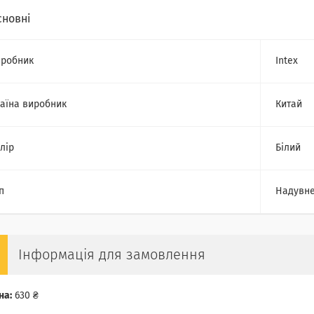
сновні
робник
Intex
аїна виробник
Китай
лір
Білий
п
Надувне
Інформація для замовлення
на:
630 ₴