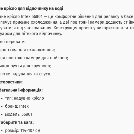
е крісло для відпочинку на воді
не крісло Intex 56801 — це комфортне рішення для релаксу в басей
печує приємне охолодження, а дві повітряні камери додають стійко
уватися під час плавання. Конструкція проста у використанні та т
уаром для літнього відпочинку.
ні переваги:
дно-сітка для охолодження;
дві повітряні камери для стійкості;
міцні ручки для зручності;
легке надування та спуск.
ктеристики:
Загальна інформація:
тип: надувне крісло
бренд: Intex
модель: 56801
Габарити та вага:
розмір: 114×107 см