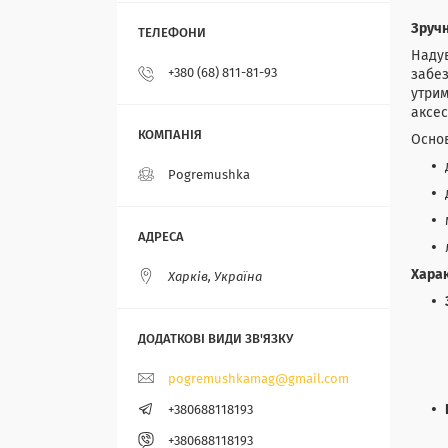
Зручн
Надув
+380 (68) 811-81-93
забез
утрим
аксес
Основ
Pogremushka
Хара
Харків, Україна
pogremushkamag@gmail.com
+380688118193
+380688118193