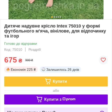
Дитяче надувне крісло Intex 75010 у формі
футбольного м’яча, вінілове, для відпочинку
та ігор
Готово до відправки
Код: 75010
Роздріб
675
₴
900 ₴
Економія
225 ₴
Залишилось
26 днів
Купити
або
Купити з