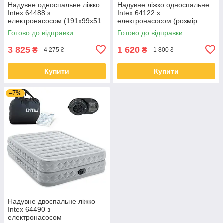
Надувне односпальне ліжко
Надувне ліжко односпальне
Intex 64488 з
Intex 64122 з
електронасосом (191x99x51
електронасосом (розмір
см)
191x91x42 см)
Готово до відправки
Готово до відправки
3 825
1 620
₴
₴
4 275 ₴
1 800 ₴
Купити
Купити
–7%
Надувне двоспальне ліжко
Intex 64490 з
електронасосом