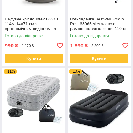
Надувне крісло Intex 68579
Розкладачка Bestway Fold’n
114×114×71 см з
Rest 68065 зі сталевою
ергономічним сидінням та
рамою, навантаження 110 кг
м’яким покриттям
Готово до відправки
Готово до відправки
990
1 890
₴
₴
1 170 ₴
2 205 ₴
Купити
Купити
–11%
–10%