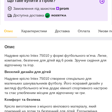
Що таке купити з Пром?
Замовлення під захистом
Доступна доставка
Опис
Характеристики
Доставка
Оплата
Умови п
Опис
Надувне крісло Intex 75010 у формі футбольного м’яча. Легке,
компактне, безпечне для дітей від 6 років. Зручне сидіння для
відпочинку та ігор.
Веселий дизайн для дітей
Надувне крісло Intex 75010 створене спеціально для
маленьких шанувальників футболу. Його яскравий дизайн у
вигляді футбольного м’яча додає кімнаті спортивного настрою
та стає улюбленим місцем для відпочинку чи гри.
Комфорт та безпека
Крісло виготовлене з міцного вінілового матеріалу, який
приємний на дотик та безпечний для дітей. Ергономічна