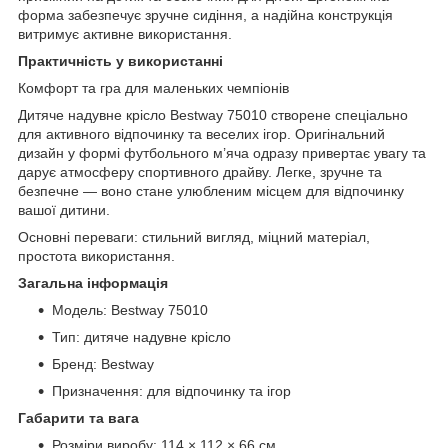
форма забезпечує зручне сидіння, а надійна конструкція
витримує активне використання.
Практичність у використанні
Комфорт та гра для маленьких чемпіонів
Дитяче надувне крісло Bestway 75010 створене спеціально
для активного відпочинку та веселих ігор. Оригінальний
дизайн у формі футбольного м’яча одразу привертає увагу та
дарує атмосферу спортивного драйву. Легке, зручне та
безпечне — воно стане улюбленим місцем для відпочинку
вашої дитини.
Основні переваги: стильний вигляд, міцний матеріал,
простота використання.
Загальна інформація
Модель: Bestway 75010
Тип: дитяче надувне крісло
Бренд: Bestway
Призначення: для відпочинку та ігор
Габарити та вага
Розміри виробу: 114 × 112 × 66 см