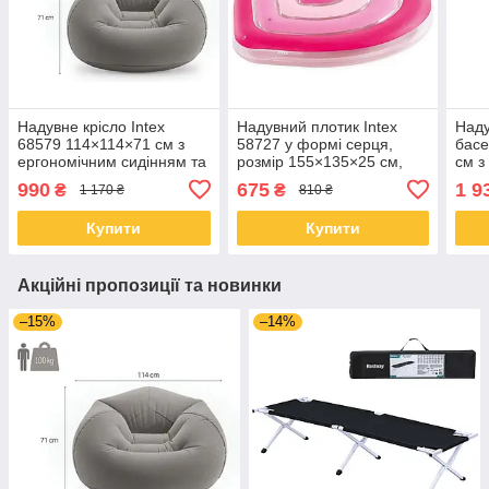
Надувне крісло Intex
Надувний плотик Intex
Наду
68579 114×114×71 см з
58727 у формі серця,
басе
ергономічним сидінням та
розмір 155×135×25 см,
см з
м’яким покриттям
міцний ПВХ,
акс
990
675
1 9
₴
₴
1 170 ₴
810 ₴
навантаження до 100 кг
Купити
Купити
Акційні пропозиції та новинки
–15%
–14%