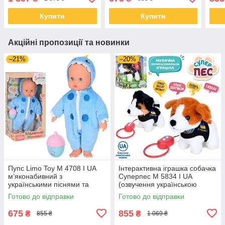
38 см
Купити
Купити
Акційні пропозиції та новинки
–21%
–20%
Пупс Limo Toy M 4708 I UA
Інтерактивна іграшка собачка
м’яконабивний з
Суперпес M 5834 I UA
українськими піснями та
(озвучення українською
пляшечкою-брязкальцем, 38
мовою, на дистанційному
Готово до відправки
Готово до відправки
см
управлінні)
675
855
₴
₴
855 ₴
1 069 ₴