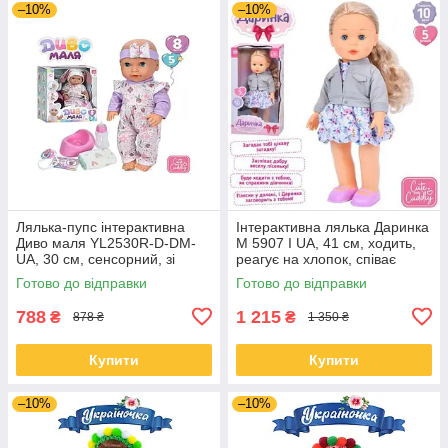
–10%
–10%
Лялька-пупс інтерактивна
Інтерактивна лялька Даринка
Диво маля YL2530R-D-DM-
M 5907 I UA, 41 см, ходить,
UA, 30 см, сенсорний, зі
реагує на хлопок, співає
звуком, п’є-пісяє, аксесуари
українською
Готово до відправки
Готово до відправки
788
1 215
₴
₴
878 ₴
1 350 ₴
Купити
Купити
–10%
–10%