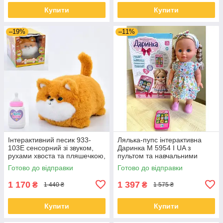
Купити
Купити
–19%
–11%
Інтерактивний песик 933-
Лялька-пупс інтерактивна
103E сенсорний зі звуком,
Даринка M 5954 I UA з
рухами хвоста та пляшечкою,
пультом та навчальними
25 см
функціями
Готово до відправки
Готово до відправки
1 170
1 397
₴
₴
1 440 ₴
1 575 ₴
Купити
Купити