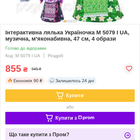
Інтерактивна лялька Україночка M 5079 I UA,
музична, м’яконабивна, 47 см, 4 образи
Готово до відправки
Код: M 5079 I UA
Роздріб
855
₴
945 ₴
Економія
90 ₴
Залишилось
24 дні
Купити
або
Купити з
Що таке купити з Пром?