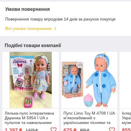
Умови повернення
Повернення товару впродовж 14 днів за рахунок покупця
Всі умови повернення
Подібні товари компанії
Лялька-пупс інтерактивна
Пупс Limo Toy M 4708 I UA
Інте
Даринка M 5954 I UA з
м’яконабивний з
Укра
пультом та навчальними
українськими піснями та
музи
функціями
пляшечкою-брязкальцем,
см
1 397
675
855
₴
₴
1 575 ₴
855 ₴