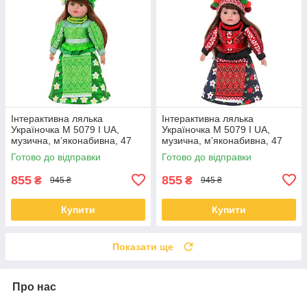
Інтерактивна лялька
Інтерактивна лялька
Україночка M 5079 I UA,
Україночка M 5079 I UA,
музична, м’яконабивна, 47
музична, м’яконабивна, 47
см
см
Готово до відправки
Готово до відправки
855
855
₴
₴
945 ₴
945 ₴
Купити
Купити
Показати ще
Про нас