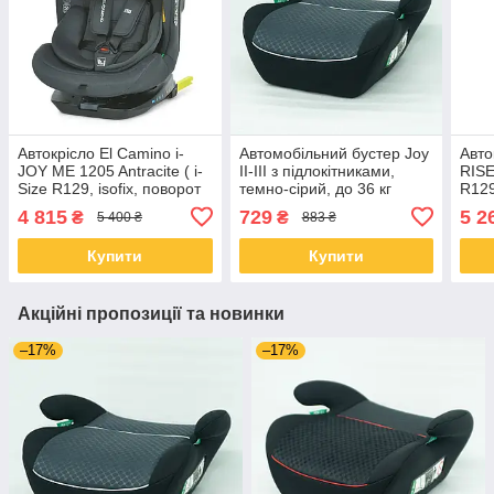
Автокрісло El Camino i-
Автомобільний бустер Joy
Авто
JOY ME 1205 Antracite ( i-
II-III з підлокітниками,
RISE
Size R129, isofix, поворот
темно-сірий, до 36 кг
R129
360º, від 0 до 12 років)
ISOF
4 815
729
5 2
₴
₴
5 400 ₴
883 ₴
Купити
Купити
Акційні пропозиції та новинки
–17%
–17%