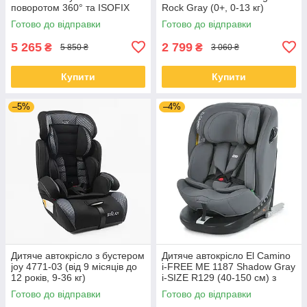
поворотом 360° та ISOFIX
Rock Gray (0+, 0-13 кг)
Готово до відправки
Готово до відправки
5 265
2 799
₴
₴
5 850 ₴
3 060 ₴
Купити
Купити
–5%
–4%
Дитяче автокрісло з бустером
Дитяче автокрісло El Camino
joy 4771-03 (від 9 місяців до
i-FREE ME 1187 Shadow Gray
12 років, 9-36 кг)
i-SIZE R129 (40-150 см) з
поворотом на 360°, ISOFIX
Готово до відправки
Готово до відправки
та Top Tether