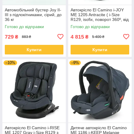
Автомобільний бустер Joy II-
Автокрісло El Camino i-JOY
III з підлокітниками, сірий, до
ME 1205 Antracite ( i-Size
36 кг
R129, isofix, поворот 360º, від
0 до 12 років)
Готово до відправки
Готово до відправки
729
4 815
₴
₴
883 ₴
5 400 ₴
Купити
Купити
–10%
–9%
Автокрісло El Camino i-RISE
Дитяче автокрісло El Camino
ME 1207 Gray i-Size R129 з
ME 1186 i-KEEP Melange