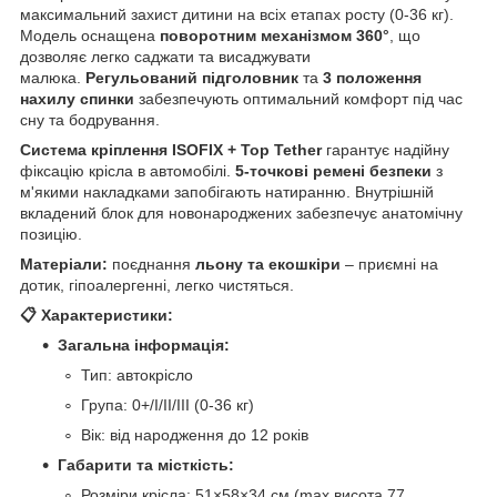
максимальний захист дитини на всіх етапах росту (0-36 кг).
Модель оснащена
поворотним механізмом 360°
, що
дозволяє легко саджати та висаджувати
малюка.
Регульований підголовник
та
3 положення
нахилу спинки
забезпечують оптимальний комфорт під час
сну та бодрування.
Система кріплення ISOFIX + Top Tether
гарантує надійну
фіксацію крісла в автомобілі.
5-точкові ремені безпеки
з
м'якими накладками запобігають натиранню. Внутрішній
вкладений блок для новонароджених забезпечує анатомічну
позицію.
Матеріали:
поєднання
льону та екошкіри
– приємні на
дотик, гіпоалергенні, легко чистяться.
📋 Характеристики:
Загальна інформація:
Тип: автокрісло
Група: 0+/I/II/III (0-36 кг)
Вік: від народження до 12 років
Габарити та місткість:
Розміри крісла: 51×58×34 см (max висота 77