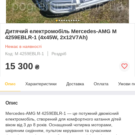
Дитячий електромобіль Mercedes-AMG M
4259EBLR-1 (4х45W, 2х12V7Ah)
Немає в наявності
Код: M 4259EBLR-1
Роздріб
15 300
₴
Опис
Характеристики
Доставка
Оплата
Умови п
Опис
Mercedes-AMG M 4259EBLR-1 — це потужний двомісний
електромобіль, створений для комфортного катання дітей
віком від 3 до 8 років. Оснащений чотирма моторами,
шкіряним сидінням, пультом керування та сучасними