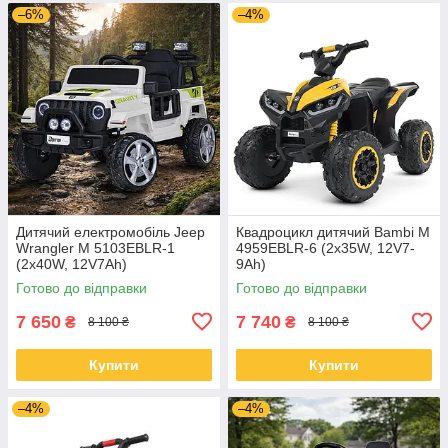
–6%
–4%
Дитячий електромобіль Jeep
Квадроцикл дитячий Bambi M
Wrangler M 5103EBLR-1
4959EBLR-6 (2х35W, 12V7-
(2х40W, 12V7Ah)
9Ah)
Готово до відправки
Готово до відправки
7 650
7 740
₴
₴
8 100 ₴
8 100 ₴
Купити
Купити
–4%
–4%