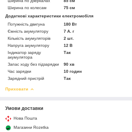
Ширина по дзеркалах
85 см
Ширина по колесам
75 см
Додаткові характеристики електромобіля
Потужність двигуна
180 Вт
Ємність акумулятору
7 А. г
Кількість акумуляторів
2 шт.
Напруга акумулятору
12 В
Індикатор заряду
Так
акумулятора
Запас ходу без підзарядки
90 хв
Час зарядки
10 годин
Зарядний пристрій
Так
Приховати
Умови доставки
Нова Пошта
Магазини Rozetka