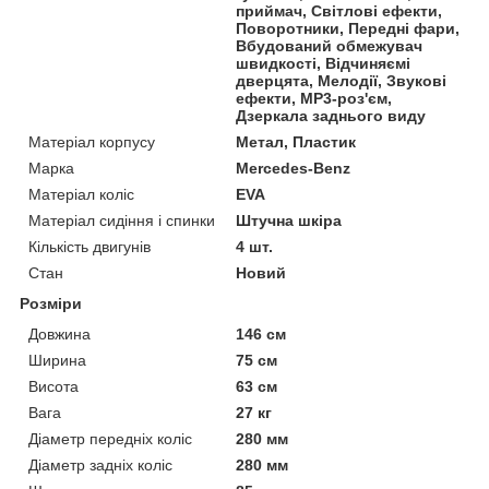
приймач, Світлові ефекти,
Поворотники, Передні фари,
Вбудований обмежувач
швидкості, Відчиняємі
дверцята, Мелодії, Звукові
ефекти, MP3-роз'єм,
Дзеркала заднього виду
Матеріал корпусу
Метал, Пластик
Марка
Mercedes-Benz
Матеріал коліс
EVA
Матеріал сидіння і спинки
Штучна шкіра
Кількість двигунів
4 шт.
Стан
Новий
Розміри
Довжина
146 см
Ширина
75 см
Висота
63 см
Вага
27 кг
Діаметр передніх коліс
280 мм
Діаметр задніх коліс
280 мм