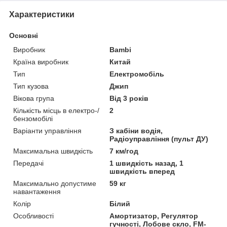
Характеристики
Основні
Виробник
Bambi
Країна виробник
Китай
Тип
Електромобіль
Тип кузова
Джип
Вікова група
Від 3 років
Кількість місць в електро-/
2
бензомобілі
Варіанти управління
З кабіни водія,
Радіоуправління (пульт ДУ)
Максимальна швидкість
7 км/год
Передачі
1 швидкість назад, 1
швидкість вперед
Максимально допустиме
59 кг
навантаження
Колір
Білий
Особливості
Амортизатор, Регулятор
гучності, Лобове скло, FM-