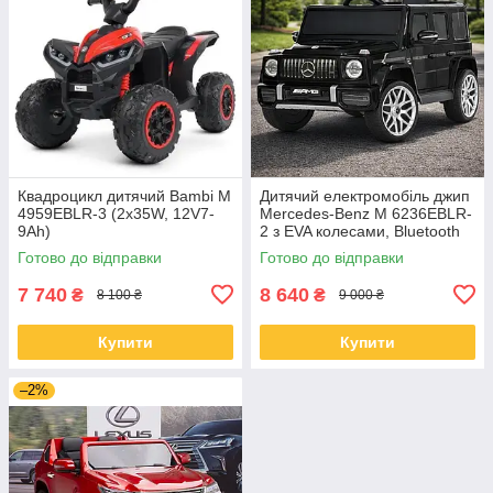
Квадроцикл дитячий Bambi M
Дитячий електромобіль джип
4959EBLR-3 (2х35W, 12V7-
Mercedes-Benz M 6236EBLR-
9Ah)
2 з EVA колесами, Bluetooth
та музикою
Готово до відправки
Готово до відправки
7 740
8 640
₴
₴
8 100 ₴
9 000 ₴
Купити
Купити
–2%