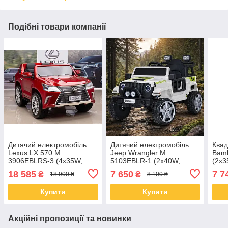
Подібні товари компанії
Дитячий електромобіль
Дитячий електромобіль
Квад
Lexus LX 570 M
Jeep Wrangler M
Bam
3906EBLRS-3 (4x35W,
5103EBLR-1 (2х40W,
(2х3
2x12V14AH)
12V7Ah)
18 585
7 650
7 7
₴
₴
18 900 ₴
8 100 ₴
Купити
Купити
Акційні пропозиції та новинки