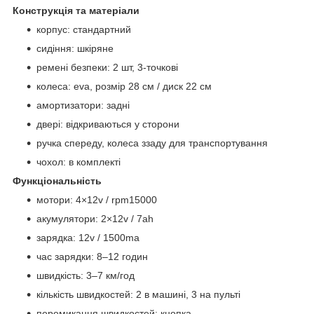
Конструкція та матеріали
корпус: стандартний
сидіння: шкіряне
ремені безпеки: 2 шт, 3-точкові
колеса: eva, розмір 28 см / диск 22 см
амортизатори: задні
двері: відкриваються у сторони
ручка спереду, колеса ззаду для транспортування
чохол: в комплекті
Функціональність
мотори: 4×12v / rpm15000
акумулятори: 2×12v / 7ah
зарядка: 12v / 1500ma
час зарядки: 8–12 годин
швидкість: 3–7 км/год
кількість швидкостей: 2 в машині, 3 на пульті
перемикання швидкостей: кнопка