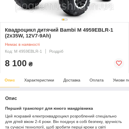
Квадроцикл дитячий Bambi M 4959EBLR-1
(2х35W, 12V7-9Ah)
Немає в наявності
Код: M 4959EBLR-1
Роздріб
8 100
₴
Опис
Характеристики
Доставка
Оплата
Умови п
Опис
Перший транспорт для юного мандрівника
Цей яскравий електроквадроцикл розроблений спеціально
для дітей віком 2-4 роки. Він поєднує в собі безпеку, зручність
та сучасні технології, щоб зробити перші кроки у світі