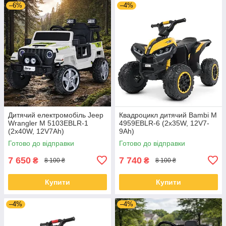
–6%
–4%
Дитячий електромобіль Jeep
Квадроцикл дитячий Bambi M
Wrangler M 5103EBLR-1
4959EBLR-6 (2х35W, 12V7-
(2х40W, 12V7Ah)
9Ah)
Готово до відправки
Готово до відправки
7 650
7 740
₴
₴
8 100 ₴
8 100 ₴
Купити
Купити
–4%
–4%