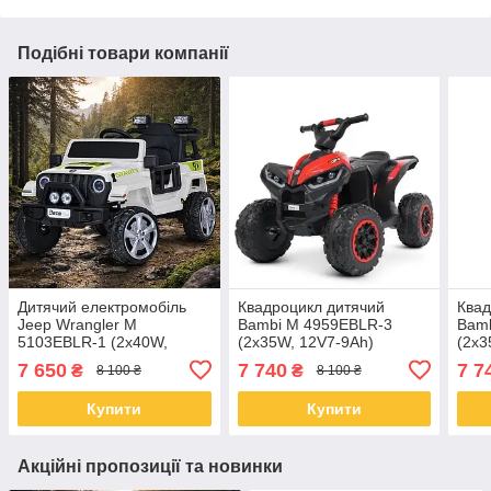
Подібні товари компанії
Дитячий електромобіль
Квадроцикл дитячий
Квад
Jeep Wrangler M
Bambi M 4959EBLR-3
Bam
5103EBLR-1 (2х40W,
(2х35W, 12V7-9Ah)
(2х3
12V7Ah)
7 650
7 740
7 7
₴
₴
8 100 ₴
8 100 ₴
Купити
Купити
Акційні пропозиції та новинки