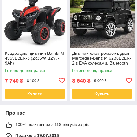
Квадроцикл дитячий Bambi M
Дитячий електромобіль джип
4959EBLR-3 (2х35W, 12V7-
Mercedes-Benz M 6236EBLR-
9Ah)
2 з EVA колесами, Bluetooth
та музикою
Готово до відправки
Готово до відправки
7 740
8 640
₴
₴
8 100 ₴
9 000 ₴
Купити
Купити
Про нас
100% позитивних з 119 відгуків за рік
Працює з 19.07.2016