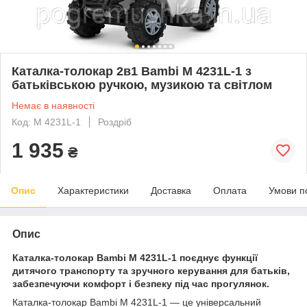
Каталка-толокар 2в1 Bambi M 4231L-1 з
батьківською ручкою, музикою та світлом
Немає в наявності
Код: M 4231L-1
Роздріб
1 935
₴
Опис
Характеристики
Доставка
Оплата
Умови п
Опис
Каталка-толокар Bambi M 4231L-1 поєднує функції
дитячого транспорту та зручного керування для батьків,
забезпечуючи комфорт і безпеку під час прогулянок.
Каталка-толокар Bambi M 4231L-1 — це універсальний