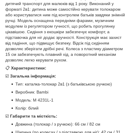
дитячий транспорт для малюків від 1 року. Виконаний у
форматі 2в1: дитина може самостійно керувати толокаром
або користуватися ним під контролем батьків завдяки знімній
ручці. Модель оснащена передніми фарами, музичним
модулем із регулятором гучності, що робить прогулянку
цікавішою. Сидіння з екошкіри забезпечує комфорт, а
підставочка для ніг додає зручності. Конструкція має захист
від падіння, що підвищує безпеку. Відсік під сидінням
дозволяє зберігати дрібні речі. Колеса з пластику діаметром
15 см забезпечують плавний хід, а поворотний механізм
дозволяє легко керувати рухом.
📋
Характеристики:
☑️
Загальна інформація:
Тип: каталка-толокар 2в1 (з батьківською ручкою)
Виробник: Bambi
Модель: M 4231L-1
Колір: білий
☑️
Габарити та місткість:
Довжина (толокар / з ручкою): 66 см / 82 см
Ширина (по колесах / з підставкою для ніг): 42 см / 31