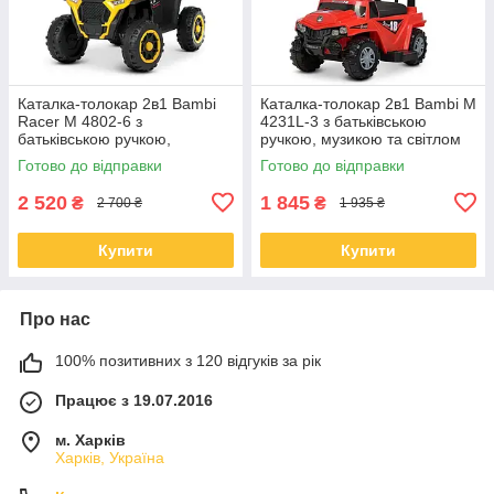
Каталка-толокар 2в1 Bambi
Каталка-толокар 2в1 Bambi M
Racer M 4802-6 з
4231L-3 з батьківською
батьківською ручкою,
ручкою, музикою та світлом
колесами EVA та сидінням з
Готово до відправки
Готово до відправки
екошкіри
2 520
1 845
₴
₴
2 700 ₴
1 935 ₴
Купити
Купити
Про нас
100% позитивних з 120 відгуків за рік
Працює з 19.07.2016
м. Харків
Харків, Україна