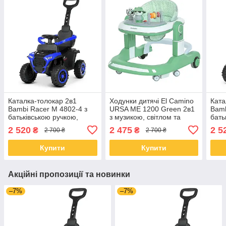
Каталка-толокар 2в1
Ходунки дитячі El Camino
Ката
Bambi Racer M 4802-4 з
URSA ME 1200 Green 2в1
Bamb
батьківською ручкою,
з музикою, світлом та
бать
колесами EVA та сидінням
пушером, 6 коліс, на
коле
2 520
2 475
2 5
₴
₴
2 700 ₴
2 700 ₴
з екошкіри
батарейках
з ек
Купити
Купити
Акційні пропозиції та новинки
–7%
–7%