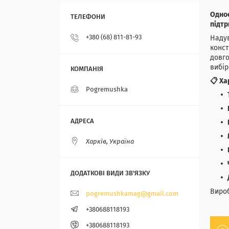
Однос
підтр
+380 (68) 811-81-93
Надув
конст
довго
вибір
📋 Ха
Pogremushka
Харків, Україна
Вироб
pogremushkamag@gmail.com
+380688118193
+380688118193