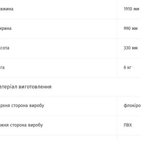
овжина
1910 мм
ирина
990 мм
сота
330 мм
га
6 кг
атеріал виготовлення
рхня сторона виробу
флокіро
жня сторона виробу
ПВХ