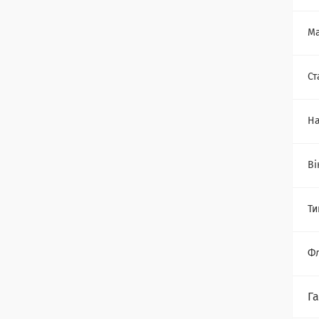
Ма
Ст
На
Ві
Ти
Фл
Г