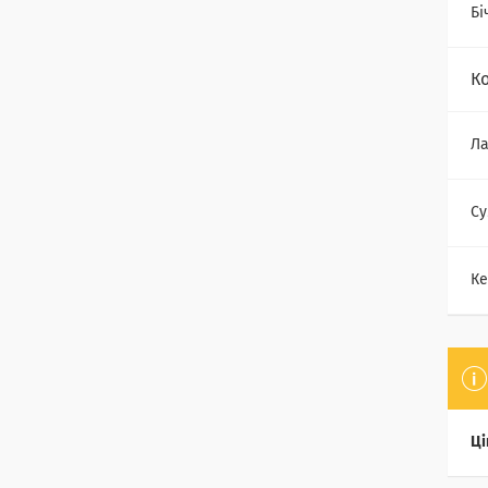
Бі
К
Ла
Су
Ке
Ці