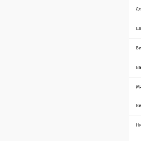
Д
Ш
Ви
Ва
М
Ве
Ни