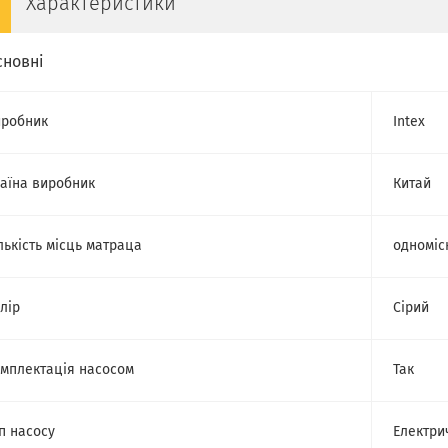
Характеристики
сновні
робник
Intex
аїна виробник
Китай
лькість місць матраца
одноміс
лір
Сірий
мплектація насосом
Так
п насосу
Електри