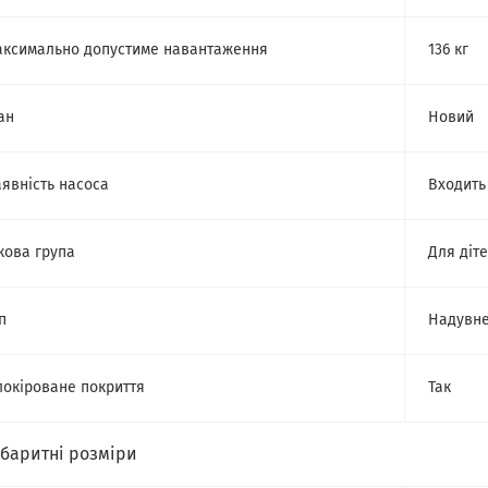
ксимально допустиме навантаження
136 кг
ан
Новий
явність насоса
Входить
кова група
Для діт
п
Надувне
окіроване покриття
Так
абаритні розміри