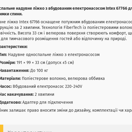
пальне надувне ліжко з вбудованим електронасосом Intex 67766 д
имки спини.
не ліжко Intex 67766 оснащене потужним вбудованим електронасос
рукцію за 2 хвилини. Технологія FiberTech із поліестеровими воло
вічність. Висота 33 см і велюрова поверхня створюють комфорт, щ
 для тимчасового розміщення гостей або відпочинку на природі.
рактеристики:
Тип:
Надувне односпальне ліжко з електронасосом
Розміри:
191 × 99 × 33 см (допуск ±5 см)
Навантаження:
До 100 кг
Матеріали:
Поліестерове волокно, велюрова оббивка
Насос:
Вбудований електронасос 220-240V
Час накачування:
2 хвилини
Додатково:
Адаптер для підключення
ник залишає право вносити зміни до дизайну, комплектації чи ха