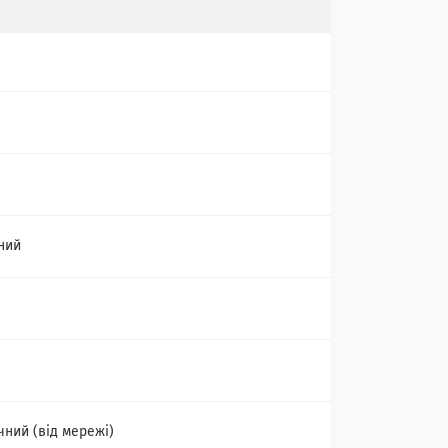
ний
чний (від мережі)