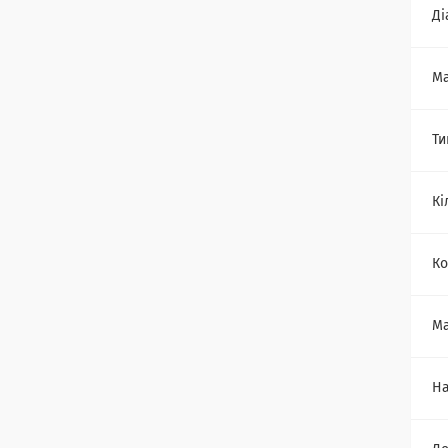
Ді
Ма
Ти
Кі
Ко
Ма
На