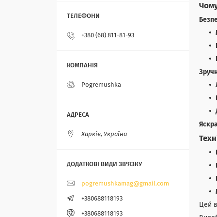
Чому
Безп
+380 (68) 811-81-93
Зручн
Pogremushka
Яскр
Харків, Україна
Техн
pogremushkamag@gmail.com
+380688118193
Цей в
+380688118193