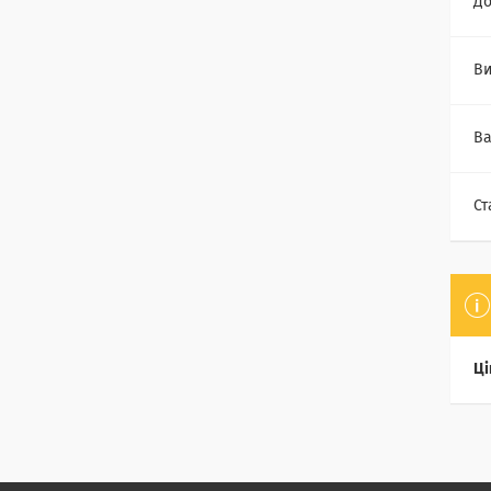
Д
Ви
Ва
Ст
Ці