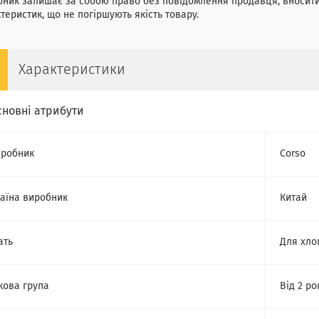
ник залишає за собою право без повідомлення продавця, вносити 
теристик, що не погіршують якість товару.
Характеристики
сновні атрибути
робник
Corso
аїна виробник
Китай
ать
Для хло
кова група
Від 2 ро