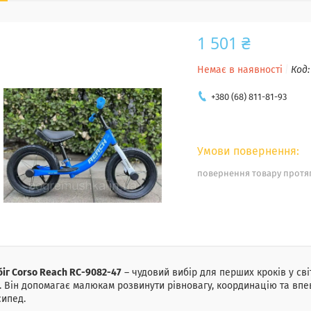
1 501 ₴
Немає в наявності
Код
+380 (68) 811-81-93
повернення товару протяг
іг Corso Reach RC-9082-47
– чудовий вибір для перших кроків у сві
. Він допомагає малюкам розвинути рівновагу, координацію та вп
ипед.