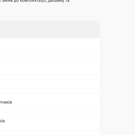
зміни до комплектації, дизайну та
пчиків
ків