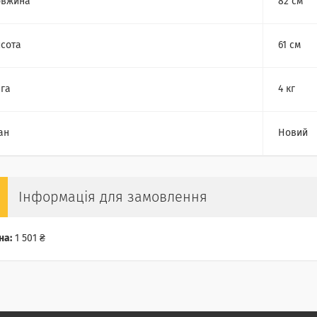
овжина
82 см
сота
61 см
га
4 кг
ан
Новий
Інформація для замовлення
на:
1 501 ₴