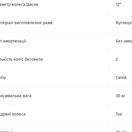
аметр колеса/диска
12"
теріал виготовлення рами
Вуглеце
п амортизації
Без амо
лькість коліс беговела
2
лір
Синій
ксимальна вага
30 кг
дувні колеса
Так