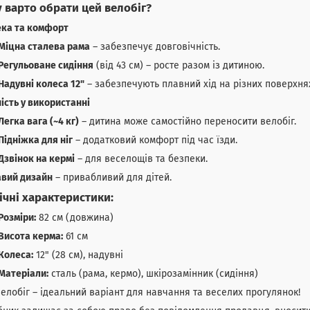
 варто обрати цей велобіг?
ека та комфорт
Міцна сталева рама
– забезпечує довговічність.
Регульоване сидіння
(від 43 см) – росте разом із дитиною.
Надувні колеса 12"
– забезпечують плавний хід на різних поверхня
ість у використанні
Легка вага (~4 кг)
– дитина може самостійно переносити велобіг.
Підніжка для ніг
– додатковий комфорт під час їзди.
Дзвінок на кермі
– для веселощів та безпеки.
авий дизайн
– привабливий для дітей.
ічні характеристики:
Розміри:
82 см (довжина)
Висота керма:
61 см
Колеса:
12" (28 см), надувні
Матеріали:
сталь (рама, кермо), шкірозамінник (сидіння)
елобіг – ідеальний варіант для навчання та веселих прогулянок!