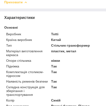
Приховати
Характеристики
Основні
Виробник
Totti
Країна виробник
Китай
Тип
Стільчик-трансформер
Матеріал виготовлення
пластик, метал
каркаса
Опори стільчика
ніжки
Підніжка
Так
Комплектація столиком-
Так
підносом
Наявність ременів безпеки
Так
Складна конструкція для
Так
зберігання і
транспортування
Колір
Синій
Вид аксесуара
Ремені безпеки, Піднос,