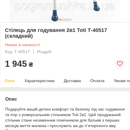
Стілець для годування 2в1 Toti Т-40517
(складний)
Немає в наявності
Код: Т-40517
Роздріб
1 945
₴
Опис
Характеристики
Доставка
Оплата
Умови п
Опис
Подаруйте вашій дитині комфорт та безпеку під час годування
та ігор з універсальним стільчиком Toti 2в1. Цей продуманий
стільчик стане незамінним помічником для батьків з перших
місяців життя малюка і прослужить аж до п'ятирічного віку.