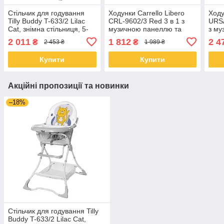
Стільчик для годування
Ходунки Carrello Libero
Ходу
Tilly Buddy T-633/2 Lilac
CRL-9602/3 Red 3 в 1 з
URSA
Cat, знімна стільниця, 5-
музичною панеллю та
з му
точкові ремені
регулюванням висоти
пуше
2 011
1 812
2 4
₴
₴
2 453 ₴
1 989 ₴
бата
Купити
Купити
Акційні пропозиції та новинки
–18%
Стільчик для годування Tilly
Buddy T-633/2 Lilac Cat,