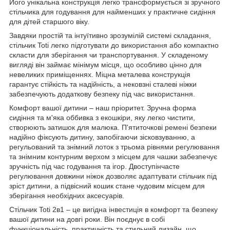
Його унікальна конструкція легко трансформується зі зручного
стільчика для годування для найменших у практичне сидіння
для дітей старшого віку.
Завдяки простій та інтуїтивно зрозумілій системі складання,
стільчик Toti легко підготувати до використання або компактно
скласти для зберігання чи транспортування. У складеному
вигляді він займає мінімум місця, що особливо цінно для
невеликих приміщеннях. Міцна металева конструкція
гарантує стійкість та надійність, а нековзні сталеві ніжки
забезпечують додаткову безпеку під час використання.
Комфорт вашої дитини – наш пріоритет. Зручна форма
сидіння та м'яка оббивка з екошкіри, яку легко чистити,
створюють затишок для малюка. П'ятиточкові ремені безпеки
надійно фіксують дитину, запобігаючи зісковзуванню, а
регульований та знімний лоток з трьома рівнями регулювання
та знімним контурним верхом з місцем для чашки забезпечує
зручність під час годування та ігор. Двоступінчасте
регулювання довжини ніжок дозволяє адаптувати стільчик під
зріст дитини, а підвісний кошик стане чудовим місцем для
зберігання необхідних аксесуарів.
Стільчик Toti 2в1 – це вигідна інвестиція в комфорт та безпеку
вашої дитини на довгі роки. Він поєднує в собі
функціональність, практичність та стильний дизайн, що