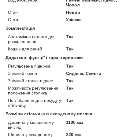
Чохол
Стан
Новий
Стать
Унісекс
Комплектація
Анатомічна вставка для
Так
розділення ніг
Кошик для речей
Так
Додаткові функції і характеристики
Регульована підніжка
Так
Знімний чохол
Сидіння, Спинки
Знімний столик-піднос
Так
Можливість регулювання
Так
положення столика
Поглиблення для посуду у
Так
стільниці
Розміри стільчика в складеному вигляді
Довжина у складеному
1100 мм
вигляді
Ширина у складеному
220 мм