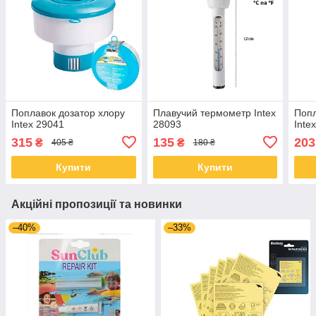
Поплавок дозатор хлору
Плавучий термометр Intex
Попл
Intex 29041
28093
Inte
315
135
203
₴
₴
405 ₴
180 ₴
Купити
Купити
Акційні пропозиції та новинки
–40%
–33%