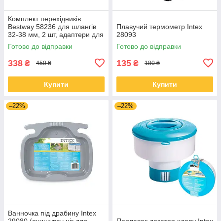
Комплект перехідників
Bestway 58236 для шлангів
Плавучий термометр Intex
32-38 мм, 2 шт, адаптери для
28093
підключення фільтр-насоса
Готово до відправки
Готово до відправки
338
135
₴
₴
450 ₴
180 ₴
Купити
Купити
–22%
–22%
Ванночка під драбину Intex
29080 (очищувач ніг для
Поплавок дозатор хлору Intex