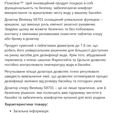
Flowclear™. Цей інноваційний продукт поєднує в собі
функціональність та безпеку, забезпечуючи комфорт
використання та кришталево чисту воду у вашому басейні.
Дозатор Bestway 58701 оснащений унікальною функцією –
кришкою, що виконує роль хімічної захисної рукавички.
Завдяки цьому ви можете безпечно та без побоювань
контакту з хімічними речовинами помістити таблетки хлору
або брому в дозатор.
Продукт сумісний з таблетками діаметром до 7,6 см, що
робить його універсальним рішенням для більшості доступних
на ринку засобів для дезінфекції води. Крім того, вбудований
термометр з чіткою шкалою Фаренгейта та Цельсія дозволяє
постійно контролювати температуру води в басейні.
Регульоване кільце дозатора дозволяє точно регулювати
швидкість вивільнення хімії, що дозволяє оптимізувати процес
дезінфекції залежно від розміру басейну та погодних умов.
Дозатор хлору Bestway 58701 – це не лише практичне, але й
безпечне рішення, яке полегшить вам підтримку чистоти в
басейні та забезпечить комфортне купання для всієї родини.
Характеристики товару:
Загальна інформація: