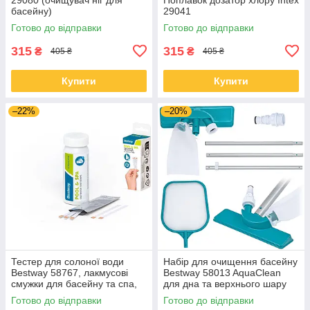
басейну)
29041
Готово до відправки
Готово до відправки
315
315
₴
₴
405 ₴
405 ₴
Купити
Купити
–22%
–20%
Тестер для солоної води
Набір для очищення басейну
Bestway 58767, лакмусові
Bestway 58013 AquaClean
смужки для басейну та спа,
для дна та верхнього шару
25 шт.
води, з сачком і вакуумною
Готово до відправки
Готово до відправки
насадкою