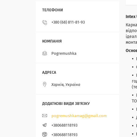
Intex
+380 (68) 811-81-93
Карка
відпо
ідеал
монта
Основ
Pogremushka
го
Харків, Україна
(т
TO
pogremushkamag@gmail.com
+380688118193
+380688118193