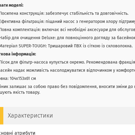
аги моделі:
Посилена конструкція: забезпечує стабільність та довговічність.
Ефективна фільтрація: піщаний насос з генератором хлору підтриму
Повна комплектація: включає всі необхідні аксесуари для обслуго
Набір для очищення Deluxe: для повноцінного догляду за басейном
Матеріал SUPER-TOUGH: Тришаровий ПВХ із сіткою із скловолокна.
ткова інформація:
Пісок для фільтр-насоса купується окремо. Рекомендована фракція 0,
асейн надає можливість насолоджуватися відпочинком у комфортни
вка: 104x153x61 см
ник залишає за собою право без повідомлення, вносити зміни до к
шують якість товару.
Характеристики
сновні атрибути