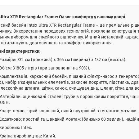
 Ultra XTR Rectangular Frame: Оазис комфорту у вашому дворі
сний басейн Intex Ultra XTR Rectangular Frame – це преміальне рі
чинку. Використання передових технологій, посилена конструкція
ьним вибором для сімейного відпочинку. Міцний металевий каркас
ж гарантують довговічність та комфорт використання.
ні характеристики:
Розміри: 732 см (довжина) x 366 см (ширина) x 132 см (висота).
Об'єм: 31805 літрів (при заповненні на 90%).
Комплектація: каркасний басейн, піщаний фільтр-насос з генератор
д), набір з'єднувальних елементів, захисне покриття, підстилка, д
елескопічна штанга, щітки, сачок, очищувач дна, шланг, сітка для во
Матеріали: оцинковані сталеві труби з порошковим покриттям, чаш
UGH.
Колір: темно-сірий зовнішній, синій внутрішній з імітацією мозаїки.
Додатково: простий та швидкий монтаж (близько 60 хвилин), надійн
Виробник: Intex.
Країна виробництва: Китай.