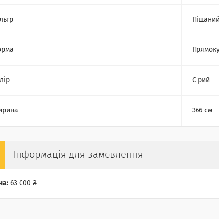
льтр
Піщани
орма
Прямоку
лір
Сірий
ирина
366 см
Інформація для замовлення
на:
63 000 ₴