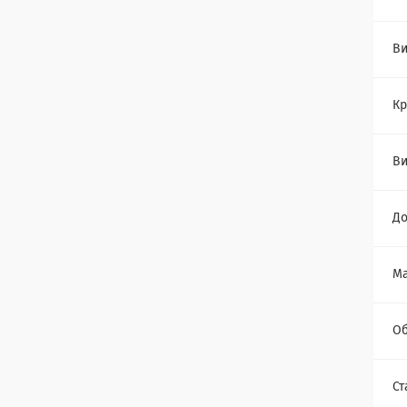
Ви
Кр
Ви
Д
Ма
Об
Ст