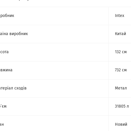
робник
Intex
аїна виробник
Китай
сота
132 см
овжина
732 см
теріал сходів
Метал
`єм
31805 л
ан
Новий