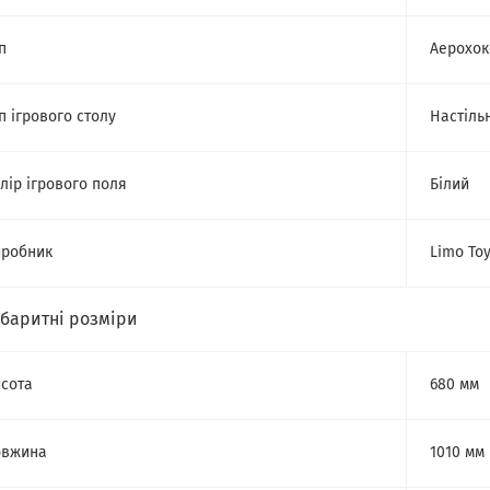
п
Аерохок
п ігрового столу
Настіль
лір ігрового поля
Білий
робник
Limo To
абаритні розміри
сота
680 мм
овжина
1010 мм