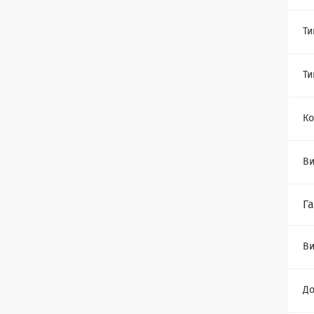
Ти
Ти
Ко
Ви
Г
Ви
Д