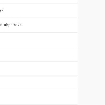
ей
но-підлоговий
y