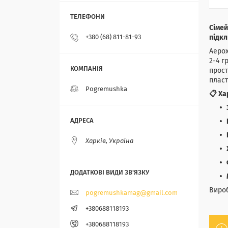
Сімей
підк
+380 (68) 811-81-93
Аерох
2-4 г
прост
пласт
Pogremushka
📋 Ха
Харків, Україна
Вироб
pogremushkamag@gmail.com
+380688118193
+380688118193