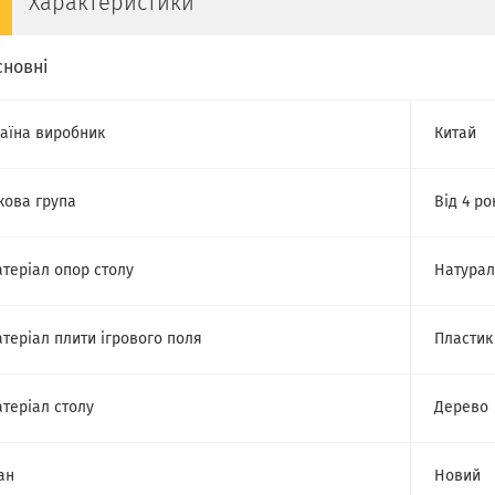
Характеристики
сновні
аїна виробник
Китай
кова група
Від 4 ро
теріал опор столу
Натурал
теріал плити ігрового поля
Пластик
теріал столу
Дерево
ан
Новий