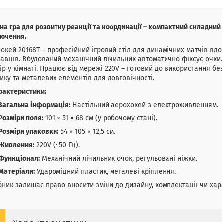
на гра для розвитку реакції та координації – компактний складний
лючення.
окей 20168T – професійний ігровий стіл для динамічних матчів вдо
равців. Вбудований механічний лічильник автоматично фіксує очки.
ір у кімнаті. Працює від мережі 220V – готовий до використання бе
ику та металевих елементів для довговічності.
рактеристики:
Загальна інформація:
Настільний аерохокей з електроживленням.
Розміри поля:
101 × 51 × 68 см (у робочому стані).
Розміри упаковки:
54 × 105 × 12,5 см.
Живлення:
220V (~50 Гц).
Функціонал:
Механічний лічильник очок, регульовані ніжки.
Матеріали:
Удароміцний пластик, металеві кріплення.
ник залишає право вносити зміни до дизайну, комплектації чи ха