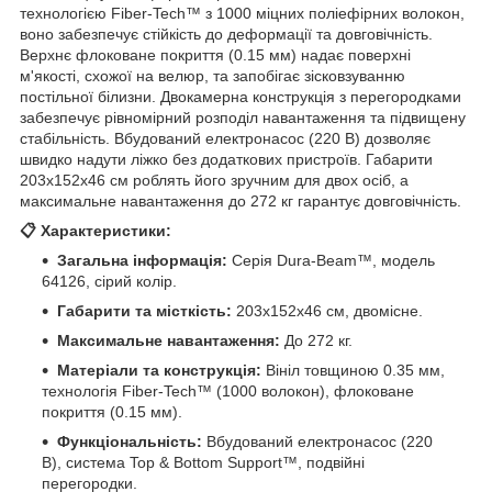
технологією Fiber-Tech™ з 1000 міцних поліефірних волокон,
воно забезпечує стійкість до деформації та довговічність.
Верхнє флоковане покриття (0.15 мм) надає поверхні
м'якості, схожої на велюр, та запобігає зісковзуванню
постільної білизни. Двокамерна конструкція з перегородками
забезпечує рівномірний розподіл навантаження та підвищену
стабільність. Вбудований електронасос (220 В) дозволяє
швидко надути ліжко без додаткових пристроїв. Габарити
203x152x46 см роблять його зручним для двох осіб, а
максимальне навантаження до 272 кг гарантує довговічність.
📋 Характеристики:
Загальна інформація:
Серія Dura-Beam™, модель
64126, сірий колір.
Габарити та місткість:
203x152x46 см, двомісне.
Максимальне навантаження:
До 272 кг.
Матеріали та конструкція:
Вініл товщиною 0.35 мм,
технологія Fiber-Tech™ (1000 волокон), флоковане
покриття (0.15 мм).
Функціональність:
Вбудований електронасос (220
В), система Top & Bottom Support™, подвійні
перегородки.