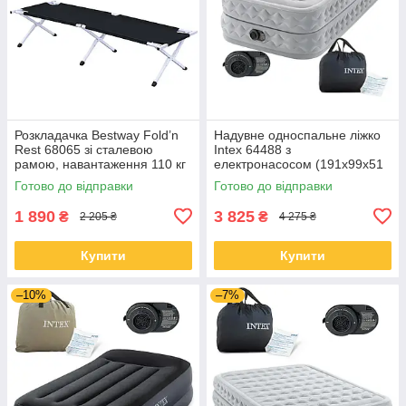
Розкладачка Bestway Fold’n
Надувне односпальне ліжко
Rest 68065 зі сталевою
Intex 64488 з
рамою, навантаження 110 кг
електронасосом (191x99x51
см)
Готово до відправки
Готово до відправки
1 890
3 825
₴
₴
2 205 ₴
4 275 ₴
Купити
Купити
–10%
–7%