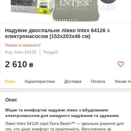
Надувне двоспальне ліжко Intex 64126 з
електронасосом (152x203x46 см)
Немає в наявності
Код: Intex 64126
Роздріб
2 610
₴
Опис
Характеристики
Доставка
Оплата
Умови п
Опис
Міцне та комфортне надувне ліжко з вбудованим
електронасосом для швидкого надування та здування.
Ліжко Intex 64126 серії Dura-Beam™ — ідеальне рішення для
тих, хто цінує комфорт та практичність. Виготовлене за