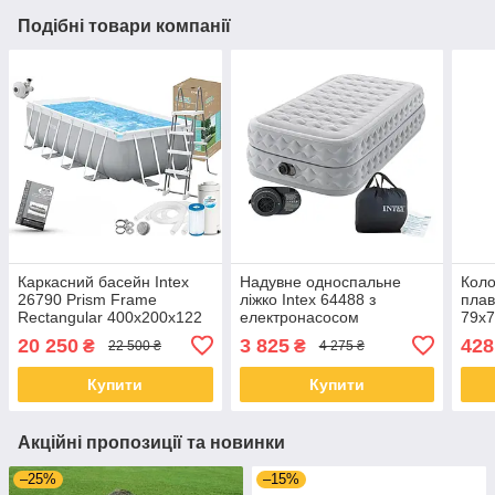
Подібні товари компанії
Каркасний басейн Intex
Надувне односпальне
Коло
26790 Prism Frame
ліжко Intex 64488 з
плав
Rectangular 400x200x122
електронасосом
79x7
см з насосом, фільтром та
(191x99x51 см)
опо
20 250
3 825
428
₴
₴
22 500 ₴
4 275 ₴
драбиною
Купити
Купити
Акційні пропозиції та новинки
–25%
–15%