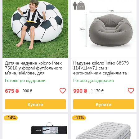
Дитяче надувне крісло Intex
Надувне крісло Intex 68579
75010 у формі футбольного
114×114×71 см з
м’яча, вінілове, для
ергономічним сидінням та
відпочинку та ігор
м’яким покриттям
Готово до відправки
Готово до відправки
675
990
₴
₴
900 ₴
1 170 ₴
Купити
Купити
–14%
–11%