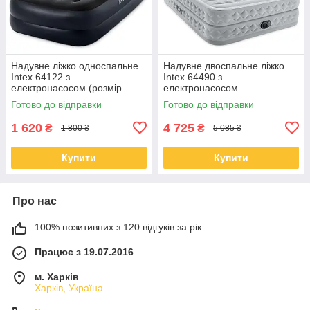
Надувне ліжко односпальне
Надувне двоспальне ліжко
Intex 64122 з
Intex 64490 з
електронасосом (розмір
електронасосом
191x91x42 см)
(203×152×51 см)
Готово до відправки
Готово до відправки
1 620
4 725
₴
₴
1 800 ₴
5 085 ₴
Купити
Купити
Про нас
100% позитивних з 120 відгуків за рік
Працює з 19.07.2016
м. Харків
Харків, Україна