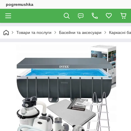
pogremushka
Товари та послуги
Басейни та аксесуари
Каркасні б