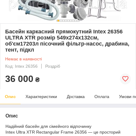
Басейн каркасний прямокутний Intex 26356
ULTRA XTR розмір 549x274x132см,
об'єм17203л пісочний фільтр-насос, драбина,
тент, підкл
Немає в наявності
Код: Intex 26356
Роздріб
36 000
₴
Опис
Характеристики
Доставка
Оплата
Умови п
Опис
Надійний басейн для сімейного відпочинку
Intex Ultra XTR Rectangular Frame 26356 — це просторий