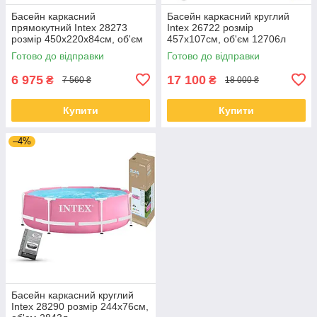
Басейн каркасний
Басейн каркасний круглий
прямокутний Intex 28273
Intex 26722 розмір
розмір 450x220x84см, об'єм
457x107см, об'єм 12706л
7127л
(картриджний фільтр-насос,
Готово до відправки
Готово до відправки
драбина, тент, підкладка)
6 975
17 100
₴
₴
7 560 ₴
18 000 ₴
Купити
Купити
–4%
Басейн каркасний круглий
Intex 28290 розмір 244x76см,