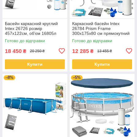
Басейн каркасний круглий
Каркасний басейн Intex
Intex 26726 розмір
26784 Prism Frame
457x122см, об'єм 16805л
300х175х80 см прямокутний
(картриджний фільтр-насос,
з фільтр-насосом та
Готово до відправки
Готово до відправки
драбина, тент, підкладка)
драбиною
18 450
12 285
₴
₴
20 250 ₴
13 455 ₴
Купити
Купити
–8%
–5%