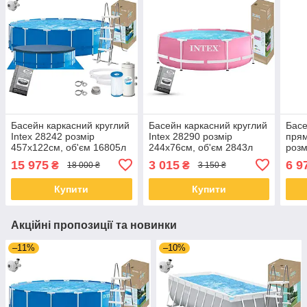
Басейн каркасний круглий
Басейн каркасний круглий
Басе
Intex 28242 розмір
Intex 28290 розмір
прям
457x122см, об'єм 16805л
244x76см, об'єм 2843л
розм
(картриджний фільтр-
об'є
15 975
3 015
6 9
₴
₴
18 000 ₴
3 150 ₴
насос, драбина, тент,
підкладка)
Купити
Купити
Акційні пропозиції та новинки
–11%
–10%