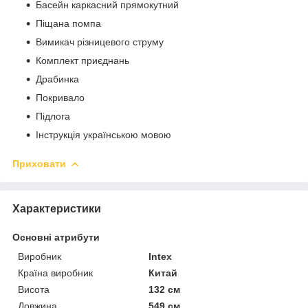
Басейн каркасний прямокутний
Піщана помпа
Вимикач різницевого струму
Комплект приєднань
Драбинка
Покривало
Підлога
Інструкція українською мовою
Приховати
Характеристики
Основні атрибути
Виробник
Intex
Країна виробник
Китай
Висота
132 см
Довжина
549 см