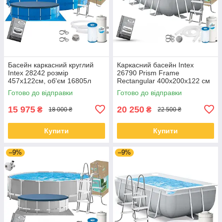
Басейн каркасний круглий
Каркасний басейн Intex
Intex 28242 розмір
26790 Prism Frame
457x122см, об'єм 16805л
Rectangular 400x200x122 см
(картриджний фільтр-насос,
з насосом, фільтром та
Готово до відправки
Готово до відправки
драбина, тент, підкладка)
драбиною
15 975
20 250
₴
₴
18 000 ₴
22 500 ₴
Купити
Купити
–9%
–9%