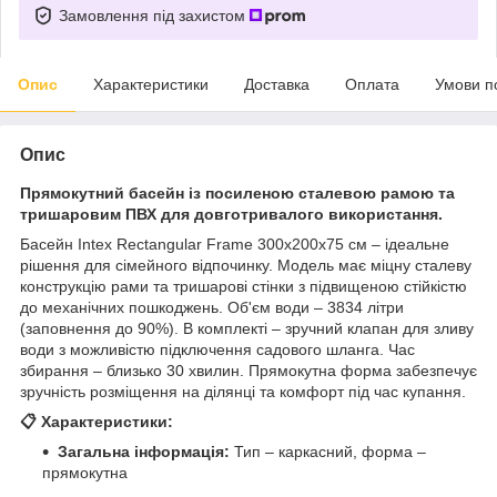
Замовлення під захистом
Опис
Характеристики
Доставка
Оплата
Умови п
Опис
Прямокутний басейн із посиленою сталевою рамою та
тришаровим ПВХ для довготривалого використання.
Басейн Intex Rectangular Frame 300x200x75 см – ідеальне
рішення для сімейного відпочинку. Модель має міцну сталеву
конструкцію рами та тришарові стінки з підвищеною стійкістю
до механічних пошкоджень. Об'єм води – 3834 літри
(заповнення до 90%). В комплекті – зручний клапан для зливу
води з можливістю підключення садового шланга. Час
збирання – близько 30 хвилин. Прямокутна форма забезпечує
зручність розміщення на ділянці та комфорт під час купання.
📋 Характеристики:
Загальна інформація:
Тип – каркасний, форма –
прямокутна