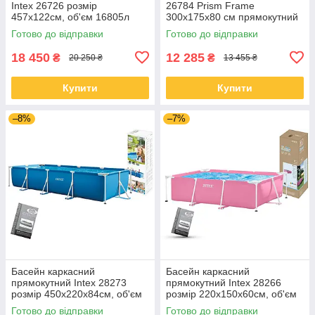
Intex 26726 розмір
26784 Prism Frame
457x122см, об'єм 16805л
300х175х80 см прямокутний
(картриджний фільтр-насос,
з фільтр-насосом та
Готово до відправки
Готово до відправки
драбина, тент, підкладка)
драбиною
18 450
12 285
₴
₴
20 250 ₴
13 455 ₴
Купити
Купити
–8%
–7%
Басейн каркасний
Басейн каркасний
прямокутний Intex 28273
прямокутний Intex 28266
розмір 450x220x84см, об'єм
розмір 220x150x60см, об'єм
7127л
1662л
Готово до відправки
Готово до відправки