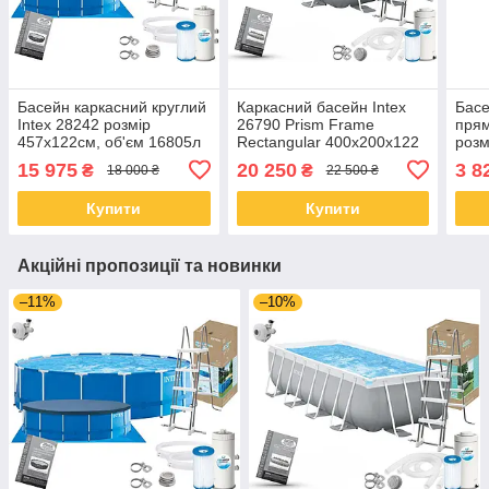
Басейн каркасний круглий
Каркасний басейн Intex
Басе
Intex 28242 розмір
26790 Prism Frame
прям
457x122см, об'єм 16805л
Rectangular 400x200x122
розм
(картриджний фільтр-
см з насосом, фільтром та
об'є
15 975
20 250
3 8
₴
₴
18 000 ₴
22 500 ₴
насос, драбина, тент,
драбиною
підкладка)
Купити
Купити
Акційні пропозиції та новинки
–11%
–10%