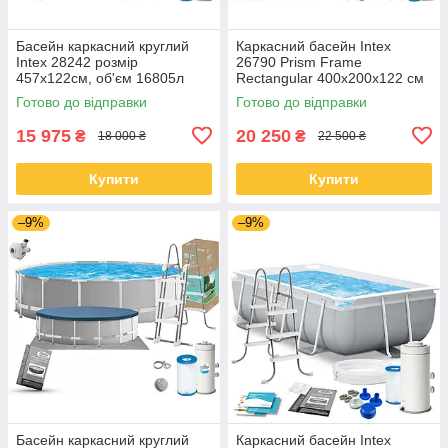
Басейн каркасний круглий
Каркасний басейн Intex
Intex 28242 розмір
26790 Prism Frame
457x122см, об'єм 16805л
Rectangular 400x200x122 см
(картриджний фільтр-насос,
з насосом, фільтром та
Готово до відправки
Готово до відправки
драбина, тент, підкладка)
драбиною
15 975
20 250
₴
₴
18 000 ₴
22 500 ₴
Купити
Купити
–9%
–9%
Басейн каркасний круглий
Каркасний басейн Intex