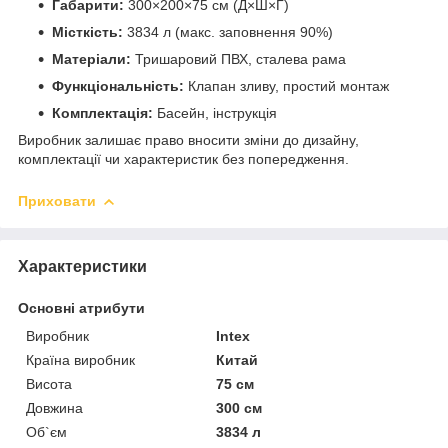
Габарити:
300×200×75 см (Д×Ш×Г)
Місткість:
3834 л (макс. заповнення 90%)
Матеріали:
Тришаровий ПВХ, сталева рама
Функціональність:
Клапан зливу, простий монтаж
Комплектація:
Басейн, інструкція
Виробник залишає право вносити зміни до дизайну,
комплектації чи характеристик без попередження.
Приховати
Характеристики
Основні атрибути
Виробник
Intex
Країна виробник
Китай
Висота
75 см
Довжина
300 см
Об`єм
3834 л