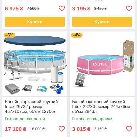
6 975
3 195
₴
₴
7 560 ₴
3 420 ₴
Купити
Купити
–5%
–4%
Басейн каркасний круглий
Басейн каркасний круглий
Intex 26722 розмір
Intex 28290 розмір 244x76см,
457x107см, об'єм 12706л
об'єм 2843л
(картриджний фільтр-насос,
Готово до відправки
Готово до відправки
драбина, тент, підкладка)
17 100
3 015
₴
₴
18 000 ₴
3 150 ₴