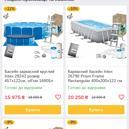
–11%
–10%
Басейн каркасний круглий
Каркасний басейн Intex
Intex 28242 розмір
26790 Prism Frame
457x122см, об'єм 16805л
Rectangular 400x200x122 см
(картриджний фільтр-насос,
з насосом, фільтром та
Готово до відправки
Готово до відправки
драбина, тент, підкладка)
драбиною
15 975
20 250
₴
₴
18 000 ₴
22 500 ₴
Купити
Купити
–9%
–9%