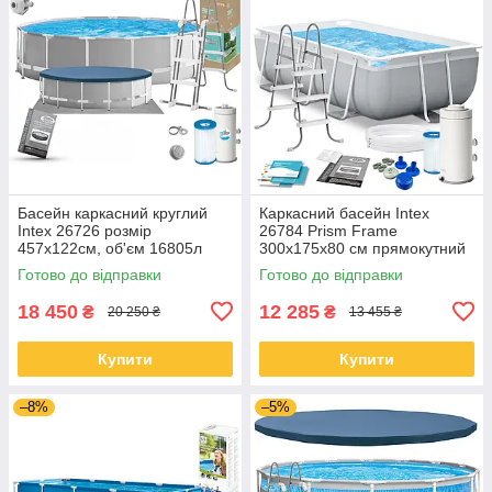
Басейн каркасний круглий
Каркасний басейн Intex
Intex 26726 розмір
26784 Prism Frame
457x122см, об'єм 16805л
300х175х80 см прямокутний
(картриджний фільтр-насос,
з фільтр-насосом та
Готово до відправки
Готово до відправки
драбина, тент, підкладка)
драбиною
18 450
12 285
₴
₴
20 250 ₴
13 455 ₴
Купити
Купити
–8%
–5%