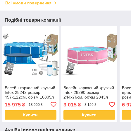
Всі умови повернення
Подібні товари компанії
Басейн каркасний круглий
Басейн каркасний круглий
Басе
Intex 28242 розмір
Intex 28290 розмір
прям
457x122см, об'єм 16805л
244x76см, об'єм 2843л
розм
(картриджний фільтр-
об'є
15 975
3 015
6 9
₴
₴
18 000 ₴
3 150 ₴
насос, драбина, тент,
підкладка)
Купити
Купити
Акційні пропозиції та новинки