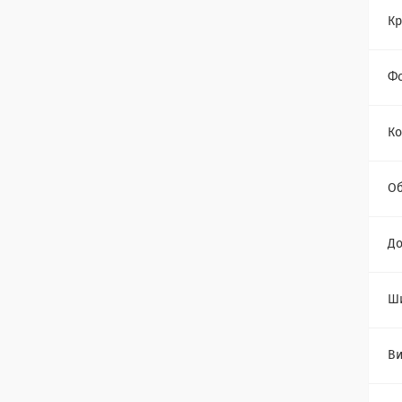
Кр
Ф
Ко
Об
Д
Ш
Ви