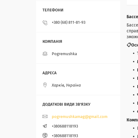
Бассе
+380 (68) 811-81-93
Бассе
справ
зможе
📋Осн
Pogremushka
Харків, Україна
pogremushkamag@gmail.com
Комп
+380688118193
+380688118193