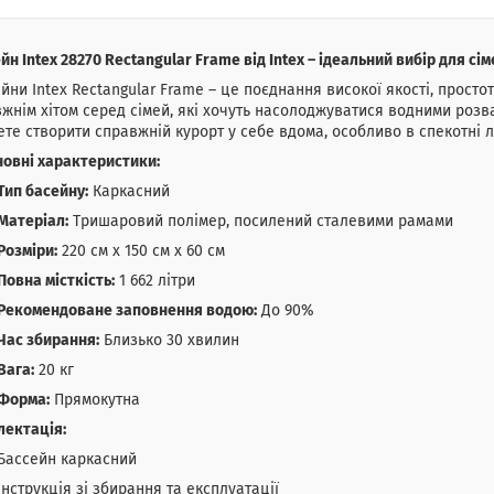
йн Intex 28270 Rectangular Frame від Intex – ідеальний вибір для сі
йни Intex Rectangular Frame – це поєднання високої якості, простот
жнім хітом серед сімей, які хочуть насолоджуватися водними розв
те створити справжній курорт у себе вдома, особливо в спекотні лі
овні характеристики:
Тип басейну:
Каркасний
Матеріал:
Тришаровий полімер, посилений сталевими рамами
Розміри:
220 см x 150 см x 60 см
Повна місткість:
1 662 літри
Рекомендоване заповнення водою:
До 90%
Час збирання:
Близько 30 хвилин
Вага:
20 кг
Форма:
Прямокутна
лектація:
Бассейн каркасний
Інструкція зі збирання та експлуатації