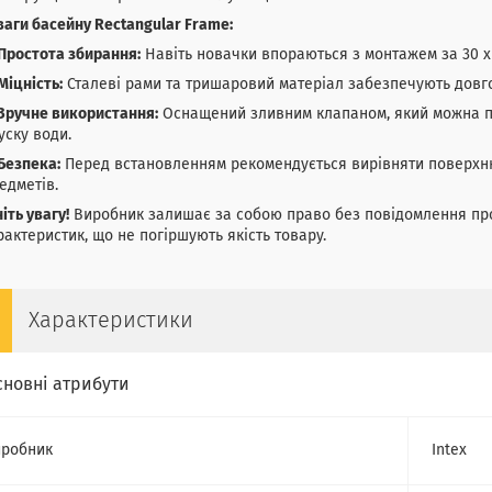
аги басейну Rectangular Frame:
Простота збирання:
Навіть новачки впораються з монтажем за 30 х
Міцність:
Сталеві рами та тришаровий матеріал забезпечують довго
Зручне використання:
Оснащений зливним клапаном, який можна пі
уску води.
Безпека:
Перед встановленням рекомендується вирівняти поверхню т
едметів.
іть увагу!
Виробник залишає за собою право без повідомлення про
рактеристик, що не погіршують якість товару.
Характеристики
сновні атрибути
робник
Intex