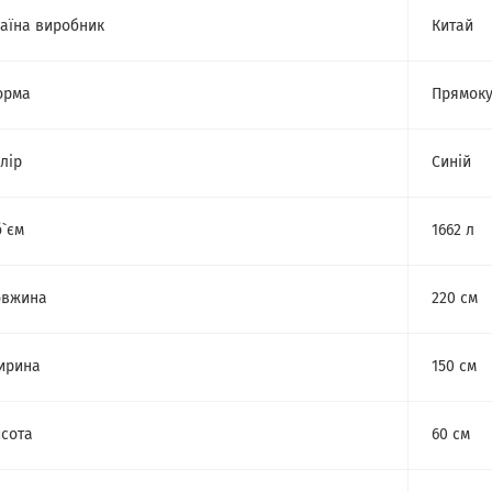
аїна виробник
Китай
орма
Прямоку
лір
Синій
`єм
1662 л
овжина
220 см
ирина
150 см
сота
60 см