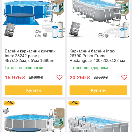
Басейн каркасний круглий
Каркасний басейн Intex
Intex 28242 розмір
26790 Prism Frame
457x122см, об'єм 16805л
Rectangular 400x200x122 см
(картриджний фільтр-насос,
з насосом, фільтром та
Готово до відправки
Готово до відправки
драбина, тент, підкладка)
драбиною
15 975
20 250
₴
₴
18 000 ₴
22 500 ₴
Купити
Купити
–9%
–9%