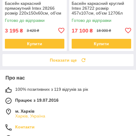
Басейн каркасний
Басейн каркасний круглий
прямокутний Intex 28266
Intex 26722 розмір
розмір 220x150x60см, об'єм
457x107см, об'єм 12706л
1662л
(картриджний фільтр-насос,
Готово до відправки
Готово до відправки
драбина, тент, підкладка)
3 195
17 100
₴
₴
3 420 ₴
18 000 ₴
Купити
Купити
Показати ще
Про нас
100% позитивних з 119 відгуків за рік
Працює з 19.07.2016
м. Харків
Харків, Україна
Контакти