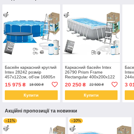
Басейн каркасний круглий
Каркасний басейн Intex
Басе
Intex 28242 розмір
26790 Prism Frame
Inte
457x122см, об'єм 16805л
Rectangular 400x200x122
244x
(картриджний фільтр-
см з насосом, фільтром та
15 975
20 250
3 0
₴
₴
18 000 ₴
22 500 ₴
насос, драбина, тент,
драбиною
підкладка)
Купити
Купити
Акційні пропозиції та новинки
–11%
–10%