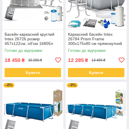
Басейн каркасний круглий
Каркасний басейн Intex
Intex 26726 розмір
26784 Prism Frame
457x122см, об'єм 16805л
300х175х80 см прямокутний
(картриджний фільтр-насос,
з фільтр-насосом та
Готово до відправки
Готово до відправки
драбина, тент, підкладка)
драбиною
18 450
12 285
₴
₴
20 250 ₴
13 455 ₴
Купити
Купити
–8%
–8%