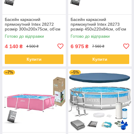
Басейн каркасний
Басейн каркасний
прямокутний Intex 28272
прямокутний Intex 28273
розмір 300x200x75см, об'єм
розмір 450x220x84см, об'єм
3834л
7127л
Готово до відправки
Готово до відправки
4 140
6 975
₴
₴
4 500 ₴
7 560 ₴
Купити
Купити
–7%
–5%