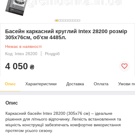
Басейн каркасний круглий Intex 28200 розмір
305х76см, об'єм 4485л.
Немає в наявності
Код: Intex 28200
Роздріб
4 050
₴
Опис
Характеристики
Доставка
Оплата
Умови п
Опис
Каркасний басейн Intex 28200 (305х76 см) – ідеальне
рішення для літнього відпочинку. Легкість встановлення та
міцність конструкції забезпечать комфортне використання
протягом усього сезону.