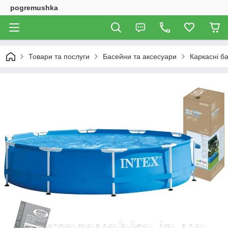
pogremushka
Товари та послуги
Басейни та аксесуари
Каркасні б