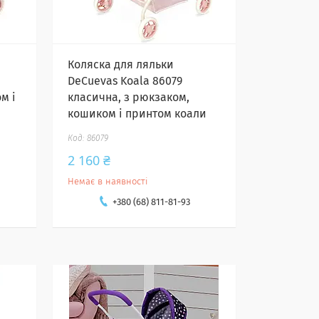
Коляска для ляльки
DeCuevas Koala 86079
м і
класична, з рюкзаком,
кошиком і принтом коали
86079
2 160 ₴
Немає в наявності
+380 (68) 811-81-93