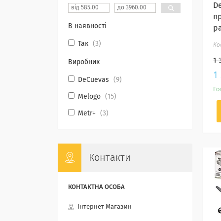
D
п
В наявності
р
Так
3
1 
Виробник
1
DeCuevas
9
Го
Melogo
15
Metr+
3
Контакти
Інтернет Магазин