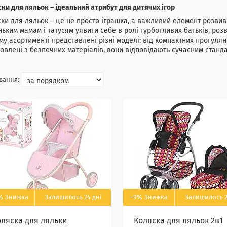
ки для ляльок – ідеальний атрибут для дитячих ігор
ки для ляльок – це не просто іграшка, а важливий елемент розвив
ьким мамам і татусям уявити себе в ролі турботливих батьків, роз
у асортименті представлені різні моделі: від компактних прогуля
овлені з безпечних матеріалів, вони відповідають сучасним станда
%
Залишилось 24 дні
–9%
Залишилось 2
оляска для ляльки
Коляска для ляльок 2в1