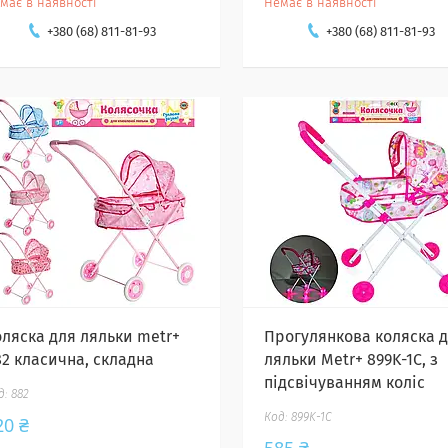
має в наявності
Немає в наявності
+380 (68) 811-81-93
+380 (68) 811-81-93
оляска для ляльки metr+
Прогулянкова коляска 
82 класична, складна
ляльки Metr+ 899K-1C, з
підсвічуванням коліс
882
899K-1C
20 ₴