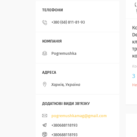
+380 (68) 811-81-93
К
De
кл
т
Pogremushka
к
3
Харків, Україна
Не
pogremushkamag@gmail.com
+380688118193
+380688118193