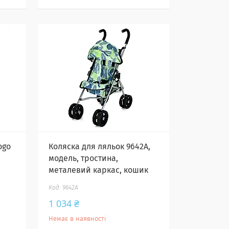
ogo
Коляска для ляльок 9642A,
модель, тростина,
металевий каркас, кошик
9642A
1 034 ₴
Немає в наявності