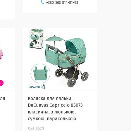
+380 (68) 811-81-93
для
Коляска для ляльки
DeCuevas Capriccio 85073
класична, з люлькою,
сумкою, парасолькою
85073