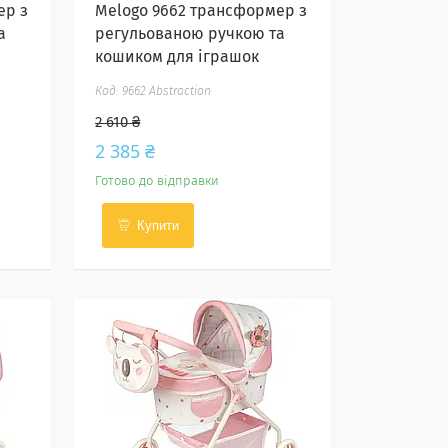
ер з
Melogo 9662 трансформер з
а
регульованою ручкою та
кошиком для іграшок
9662 Abstraction
2 610 ₴
2 385 ₴
Готово до відправки
Купити