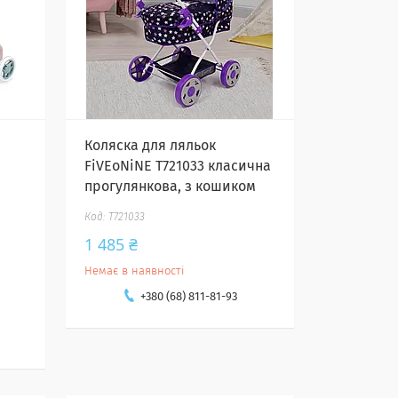
Коляска для ляльок
FiVEoNiNE T721033 класична
прогулянкова, з кошиком
T721033
1 485 ₴
Немає в наявності
+380 (68) 811-81-93