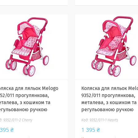
оляска для ляльок Melogo
Коляска для ляльок Mel
352/011 прогулянкова,
9352/011 прогулянкова,
еталева, з кошиком та
металева, з кошиком та
егульованою ручкою
регульованою ручкою
9352/011-2 Сherry
9352/011-1 Hearts
 395 ₴
1 395 ₴