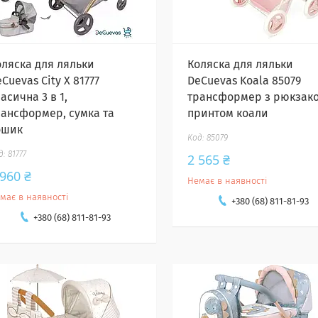
оляска для ляльки
Коляска для ляльки
Cuevas City X 81777
DeCuevas Koala 85079
асична 3 в 1,
трансформер з рюкзако
рансформер, сумка та
принтом коали
ошик
85079
81777
2 565 ₴
 960 ₴
Немає в наявності
має в наявності
+380 (68) 811-81-93
+380 (68) 811-81-93