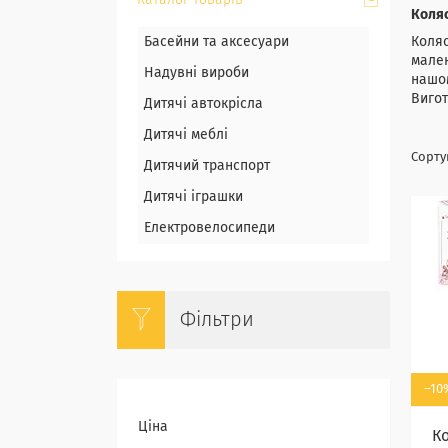
Каталог товарів
Коляс
Басейни та аксесуари
Коляс
мален
Надувні вироби
нашом
Вигот
Дитячі автокрісла
Дитячі меблі
Дитячий транспорт
Дитячі іграшки
Електровелосипеди
Фільтри
–10
Ціна
К