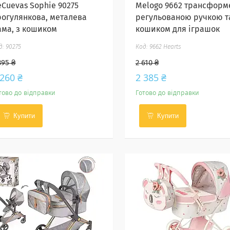
eCuevas Sophie 90275
Melogo 9662 трансформ
рогулянкова, металева
регульованою ручкою т
ама, з кошиком
кошиком для іграшок
90275
9662 Hearts
395 ₴
2 610 ₴
 260 ₴
2 385 ₴
тово до відправки
Готово до відправки
Купити
Купити