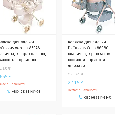
оляска для ляльки
Коляска для ляльки
eCuevas Verona 85078
DeCuevas Coco 86080
ласична, з парасолькою,
класична, з рюкзаком,
умкою та корзиною
кошиком і принтом
дінозавр
85078
86080
 655 ₴
2 115 ₴
має в наявності
Немає в наявності
+380 (68) 811-81-93
+380 (68) 811-81-93