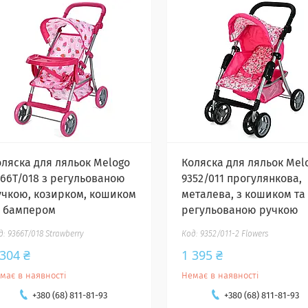
оляска для ляльок Melogo
Коляска для ляльок Mel
366T/018 з регульованою
9352/011 прогулянкова,
учкою, козирком, кошиком
металева, з кошиком та
а бампером
регульованою ручкою
9366T/018 Strawberry
9352/011-2 Flowers
 304 ₴
1 395 ₴
має в наявності
Немає в наявності
+380 (68) 811-81-93
+380 (68) 811-81-93