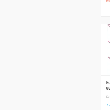
Не
К
8
7