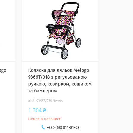
ogo
Коляска для ляльок Melogo
9366T/018 з регульованою
ручкою, козирком, кошиком
та бампером
9366T/018 Hearts
1 304 ₴
Немає в наявності
+380 (68) 811-81-93